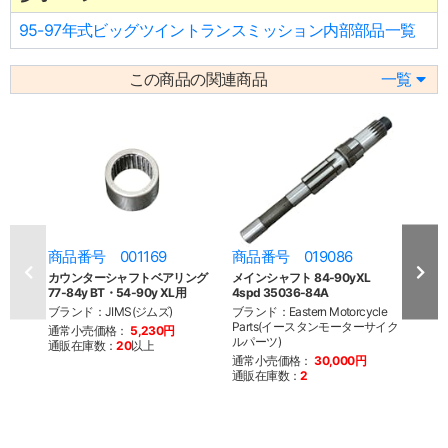
95-97年式ビッグツイントランスミッション内部部品一覧
この商品の関連商品
一覧
商品番号 001169
商品番号 019086
商品
カウンターシャフトベアリング
メインシャフト 84-90yXL
メイ
77-84y BT・54-90y XL用
4spd 35036-84A
STD 
ブランド：JIMS(ジムズ)
ブランド：Eastern Motorcycle
ブランド
Parts(イースタンモーターサイク
Par
通常小売価格：
5,230円
ルパーツ)
ルパー
通販在庫数：
20
以上
通常小売価格：
30,000円
通常
通販在庫数：
2
通販