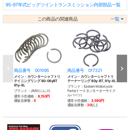
95-97年式ビッグツイントランスミッション内部部品一覧
この商品の関連商品
一覧
商品番号 001095
商品番号 017321
商品
メイン・カウンターシャフトリ
メイン・カウンターシャフトリ
カウ
テイニングリング 80-06yBT
テーナーリング 80y-BT, 91y-XL
91-0
91y-XL
ブランド：Eastern Motorcycle
ブランド
ブランド：JIMS(ジムズ)
Parts(イースタンモーターサイク
Par
ルパーツ)
ルパー
通常小売価格：
8,150円
通販在庫数：
5
通常小売価格：
3,590円
通常
通販在庫数：
20
以上
通販