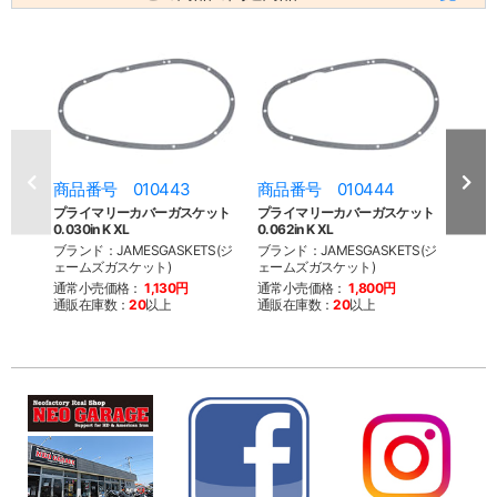
商品番号 010443
商品番号 010444
商品
プライマリーカバーガスケット
プライマリーカバーガスケット
スタ
0.030in K XL
0.062in K XL
スタッド
ブランド：JAMESGASKETS(ジ
ブランド：JAMESGASKETS(ジ
ブランド
ェームズガスケット)
ェームズガスケット)
Par
ルパー
通常小売価格：
1,130円
通常小売価格：
1,800円
通販在庫数：
20
以上
通販在庫数：
20
以上
通常
通販