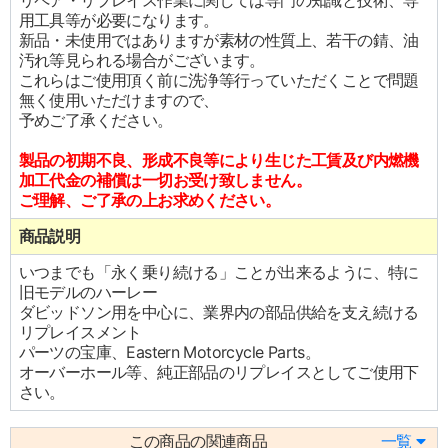
リペア・リプレイス作業に関しては専門の知識と技術、専
用工具等が必要になります。
新品・未使用ではありますが素材の性質上、若干の錆、油
汚れ等見られる場合がございます。
これらはご使用頂く前に洗浄等行っていただくことで問題
無く使用いただけますので、
予めご了承ください。
製品の初期不良、形成不良等により生じた工賃及び内燃機
加工代金の補償は一切お受け致しません。
ご理解、ご了承の上お求めください。
商品説明
いつまでも「永く乗り続ける」ことが出来るように、特に
旧モデルのハーレー
ダビッドソン用を中心に、業界内の部品供給を支え続ける
リプレイスメント
パーツの宝庫、Eastern Motorcycle Parts。
オーバーホール等、純正部品のリプレイスとしてご使用下
さい。
この商品の関連商品
一覧