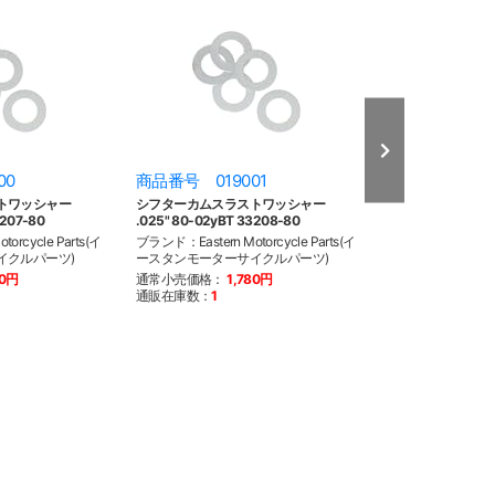
00
商品番号 019001
商品番号 019
トワッシャー
シフターカムスラストワッシャー
シフターカムスラ
3207-80
.025" 80-02yBT 33208-80
.028" 80-02yBT
orcycle Parts(イ
ブランド：Eastern Motorcycle Parts(イ
ブランド：Eastern M
イクルパーツ)
ースタンモーターサイクルパーツ)
ースタンモーター
80円
通常小売価格：
1,780円
通常小売価格：
1
通販在庫数：
1
通販在庫数：
1