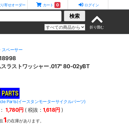
0
取り寄せオーダー
カート
ログイン
検索
・スペーサー
8998
ラストワッシャー .017" 80-02yBT
orcycle Parts(イースタンモーターサイクルパーツ)
：
1,780円
( 税抜：
1,618円
)
1
在
の在庫があります。