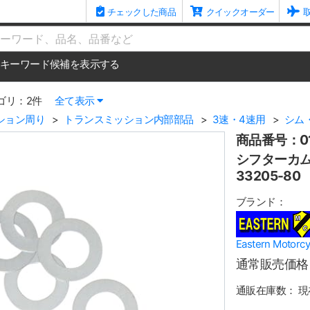
チェックした商品
クイックオーダー
me
キーワード候補を表示する
ゴリ：2件
全て表示
ション周り
トランスミッション内部部品
3速・4速用
シム
商品番号：01
シフターカムス
33205-80
ブランド：
Eastern Mot
通常販売価格
通販在庫数：
現