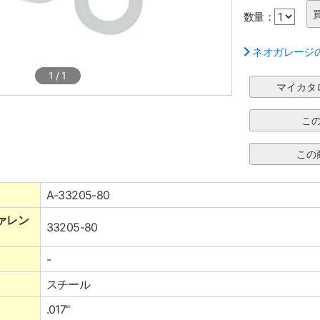
数量：
ネオガレージ
1
/
1
A-33205-80
ァレン
33205-80
-
スチール
.017"