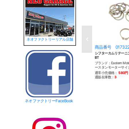
ネオファクトリーリアル店舗
商品番号 01732
シフターカムリテーニン
BT
ブランド：Eastern Motor
ースタンモーターサイ
通常小売価格：
580円
通販在庫数：
3
ネオファクトリーFaceBook