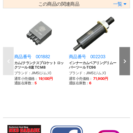
この商品の関連商品
一覧
商品番号 001882
商品番号 002203
商品
カム/クランクスプロケット ロッ
インナーカムベアリングリムー
カムア
クツール 6速 TC M8
バーツール TC96
BT
ブランド：JIMS(ジムズ)
ブランド：JIMS(ジムズ)
ブラン
通常小売価格：
19,100円
通常小売価格：
71,900円
通常
通販在庫数：
5
通販在庫数：
6
通販