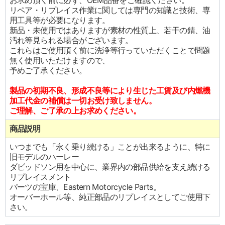
お求め頂く前に必ず、OEM品番をご確認ください。
リペア・リプレイス作業に関しては専門の知識と技術、専
用工具等が必要になります。
新品・未使用ではありますが素材の性質上、若干の錆、油
汚れ等見られる場合がございます。
これらはご使用頂く前に洗浄等行っていただくことで問題
無く使用いただけますので、
予めご了承ください。
製品の初期不良、形成不良等により生じた工賃及び内燃機
加工代金の補償は一切お受け致しません。
ご理解、ご了承の上お求めください。
商品説明
いつまでも「永く乗り続ける」ことが出来るように、特に
旧モデルのハーレー
ダビッドソン用を中心に、業界内の部品供給を支え続ける
リプレイスメント
パーツの宝庫、Eastern Motorcycle Parts。
オーバーホール等、純正部品のリプレイスとしてご使用下
さい。