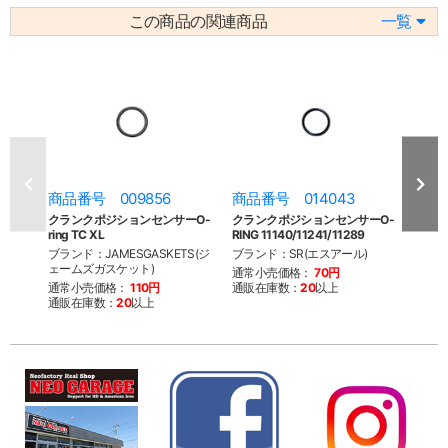
この商品の関連商品
一覧
商品番号 009856
商品番号 014043
商品
クランクポジションセンサーO-
クランクポジションセンサーO-
5in
ring TC XL
RING 11140/11241/11289
コメー
ブランド：JAMESGASKETS(ジ
ブランド：SR(エスアール)
ブラン
ェームズガスケット)
ファク
通常小売価格：
70円
通常小売価格：
110円
通販在庫数：
20
以上
通常
通販在庫数：
20
以上
通販