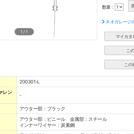
数量：
ネオガレージ
1
/
1
200301-L
ァレン
-
アウター部：ブラック
アウター部：ビニール 金属部：スチール
インナーワイヤー：炭素鋼