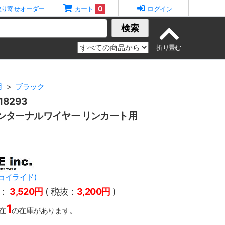
0
取り寄せオーダー
カート
ログイン
検索
用
ブラック
8293
 インターナルワイヤー リンカート用
.(ジョイライド)
：
3,520円
( 税抜：
3,200円
)
1
在
の在庫があります。