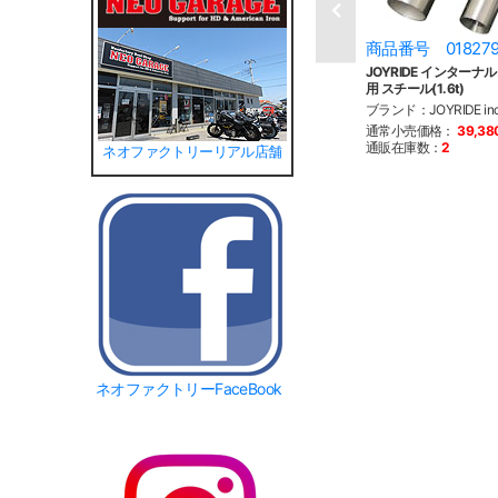
商品番号 01827
JOYRIDE インターナル
用 スチール(1.6t)
ブランド：JOYRIDE i
通常小売価格：
39,3
通販在庫数：
2
ネオファクトリーリアル店舗
ネオファクトリーFaceBook