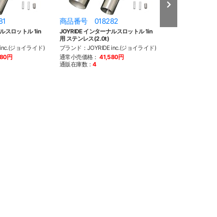
81
商品番号 018282
商品番号 018
ナルスロットル 1in
JOYRIDE インターナルスロットル 1in
JOYRIDE イン
用 ステンレス(2.0t)
1300mm ブラッ
inc.(ジョイライド)
ブランド：JOYRIDE inc.(ジョイライド)
ブランド：JOYRID
580円
通常小売価格：
41,580円
通常小売価格：
2
通販在庫数：
4
通販在庫数：
3