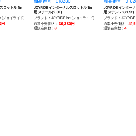
9
商品番号 018280
商品番号 0182
スロットル 1in
JOYRIDE インターナルスロットル 1in
JOYRIDE インター
用 スチール(2.0T)
用 ステンレス(1.5t)
nc.(ジョイライド)
ブランド：JOYRIDE inc.(ジョイライド)
ブランド：JOYRIDE 
80円
通常小売価格：
39,380円
通常小売価格：
41,
通販在庫数：
8
通販在庫数：
4