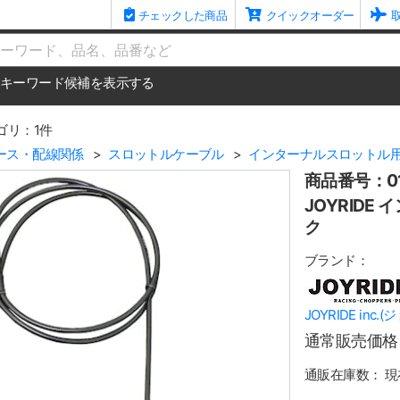
チェックした商品
クイックオーダー
me
キーワード候補を表示する
ゴリ：1件
ース・配線関係
スロットルケーブル
インターナルスロットル
商品番号：01
JOYRIDE
ク
ブランド：
JOYRIDE inc
通常販売価格
通販在庫数：
現