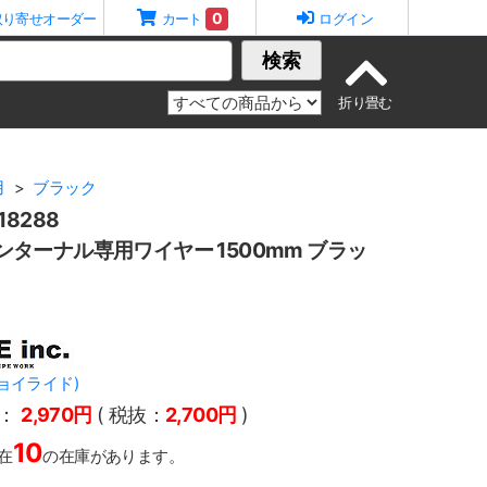
0
取り寄せオーダー
カート
ログイン
検索
用
ブラック
8288
 インターナル専用ワイヤー 1500mm ブラッ
.(ジョイライド)
：
2,970円
( 税抜：
2,700円
)
10
在
の在庫があります。