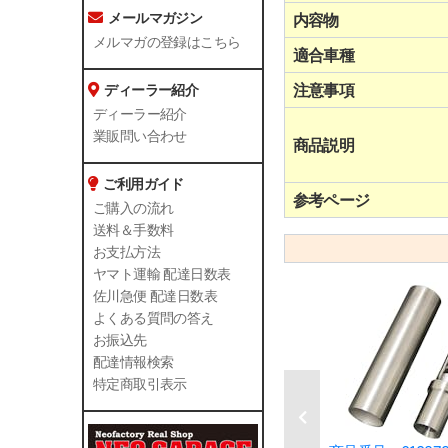
メールマガジン
内容物
メルマガの登録はこちら
適合車種
注意事項
ディーラー紹介
ディーラー紹介
業販問い合わせ
商品説明
ご利用ガイド
参考ページ
ご購入の流れ
送料＆手数料
お支払方法
ヤマト運輸 配達日数表
佐川急便 配達日数表
よくある質問の答え
お振込先
配達情報検索
特定商取引表示