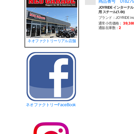
商品番号 01827
JOYRIDE インターナル
用 スチール(1.6t)
ブランド：JOYRIDE i
通常小売価格：
39,3
通販在庫数：
2
ネオファクトリーリアル店舗
ネオファクトリーFaceBook