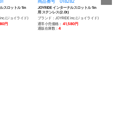
81
商品番号 018282
商品番号 018
ナルスロットル 1in
JOYRIDE インターナルスロットル 1in
JOYRIDE イン
用 ステンレス(2.0t)
1300mm ブラッ
inc.(ジョイライド)
ブランド：JOYRIDE inc.(ジョイライド)
ブランド：JOYRID
580円
通常小売価格：
41,580円
通常小売価格：
2
通販在庫数：
4
通販在庫数：
3