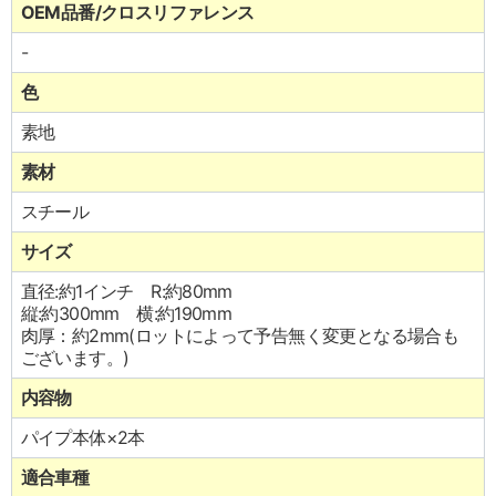
OEM品番/クロスリファレンス
-
色
素地
素材
スチール
サイズ
直径:約1インチ R:約80mm
縦:約300mm 横:約190mm
肉厚：約2mm(ロットによって予告無く変更となる場合も
ございます。)
内容物
パイプ本体×2本
適合車種