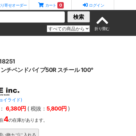
0
取り寄せオーダー
カート
ログイン
検索
8251
1インチベンドパイプ50R スチール 100°
.(ジョイライド)
：
6,380円
( 税抜：
5,800円
)
4
在
の在庫があります。