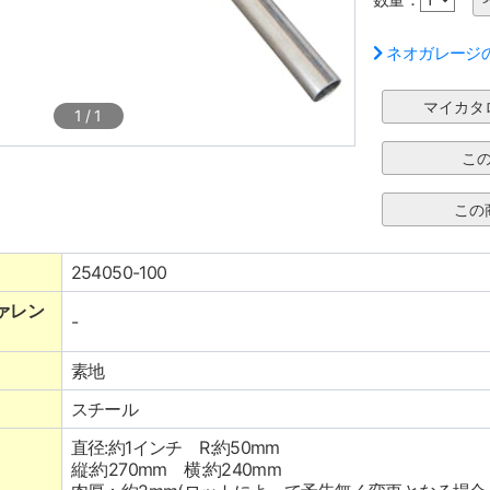
ネオガレージ
1
/
1
254050-100
ァレン
-
素地
スチール
直径:約1インチ R:約50mm
縦:約270mm 横:約240mm