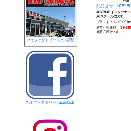
商品番号 01828
JOYRIDE インターナル
用 スチール(2.0T)
ブランド：JOYRIDE i
通常小売価格：
39,3
通販在庫数：
8
ネオファクトリーリアル店舗
ネオファクトリーFaceBook