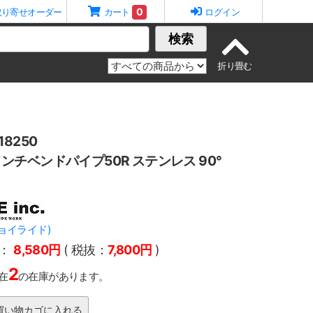
0
取り寄せオーダー
カート
ログイン
検索
8250
 1インチベンドパイプ50R ステンレス 90°
.(ジョイライド)
：
8,580円
( 税抜：
7,800円
)
2
在
の在庫があります。