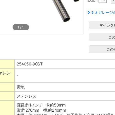
ネオガレージ
1
/
1
254050-90ST
ァレン
-
素地
ステンレス
直径:約1インチ R:約50mm
縦:約270mm 横:約240mm