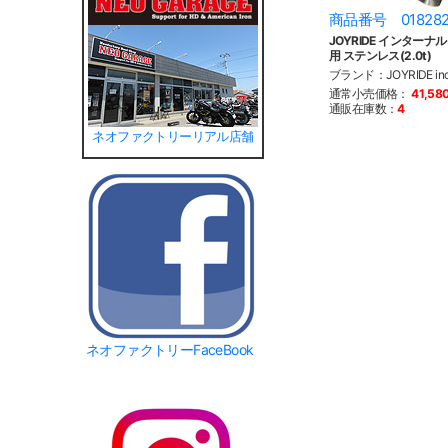
商品番号 01828
JOYRIDE インターナル
用 ステンレス(2.0t)
ブランド：JOYRIDE i
通常小売価格：
41,58
通販在庫数：
4
ネオファクトリーリアル店舗
ネオファクトリーFaceBook