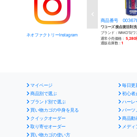
商品番号 00367
ワコーズ 接点復活剤 
ブランド：WAKO'S(ワ
ネオファクトリーInstagram
通常小売価格：
5,28
通販在庫数：
1
マイページ
毎日更
商品別で選ぶ
初心者
ブランド別で選ぶ
ハーレ
買い物カゴの中身を見る
パーツ
クイックオーダー
商品動
取り寄せオーダー
メディ
買い物カゴの使い方