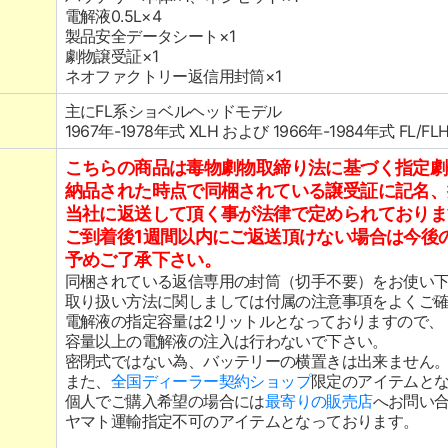
電解液0.5L×4
製品安全データシート×1
劇物譲受証×1
ネオファクトリー返信用封筒×1
主にFL系ショベルヘッドモデル
1967年-1978年式 XLH および 1966年-1984年式 FL/
こちらの商品は毒物劇物取締り法に基づく指定劇
納品された時点で同梱されている譲受証に記名、
当社に返送して頂く事が法律で定められておりま
ご到着後1週間以内にご返送頂けない場合は今後
予めご了承下さい。
同梱されている返信専用の封筒（切手不要）をお使い
取り扱い方法に関しましては付属の注意事項をよくご
電解液の指定容量は2リットルとなっておりますので、
容量以上の電解液の注入は行わないで下さい。
密閉式ではない為、バッテリーの横置きは出来ません
また、
全国ディーラー契約ショップ
限定のアイテムと
個人でご購入希望の場合には
最寄りの販売店
へお問い
ヤマト運輸指定不可のアイテムとなっております。