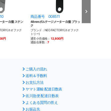
10
商品番号 008511
商品番号 013
ーター 白盤 ステン
48mmボルテージメーター 白盤 ブラッ
クリアキン LED
ク
ーム
TORY(ネオファク
ブランド：NEO FACTORY(ネオファク
ブランド：kuryak
トリー)
通常小売価格：
1
900円
通常小売価格：
12,800円
通販在庫数：
4
通販在庫数：
7
ご購入の流れ
送料＆手数料
お支払方法
ヤマト運輸 配達日数表
佐川急便 配達日数表
よくある質問の答え
お振込先