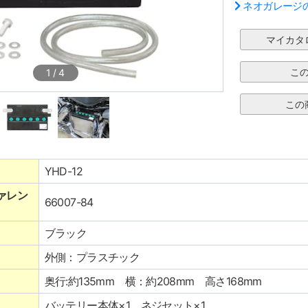
ネオガレージ
1
/
4
YHD-12
ァレン
66007-84
ブラック
外側：プラスチック
奥行:約135mm 横：約208mm 高さ168mm
バッテリー本体×1、ネジセット×1