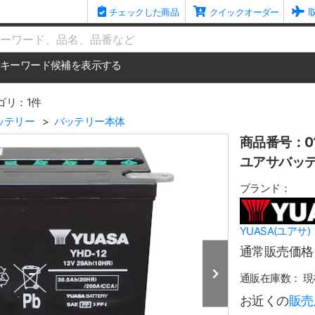
チェックした商品
クイックオーダー
me
キーワード候補を表示する
ゴリ：1件
ッテリー
バッテリー本体
商品番号：01
ユアサバッテリ
ブランド：
YUASA(ユアサ)
通常販売価格
通販在庫数：
現
お近くの
販売