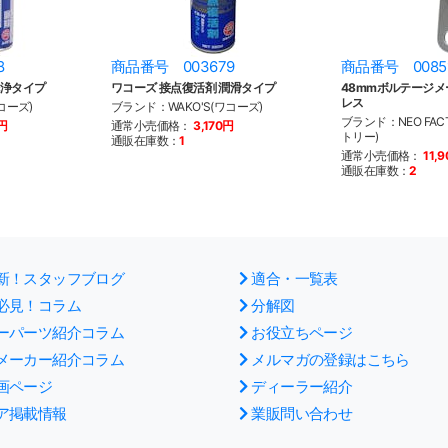
8
商品番号 003679
商品番号 0085
洗浄タイプ
ワコーズ 接点復活剤 潤滑タイプ
48mmボルテージメ
レス
コーズ)
ブランド：WAKO'S(ワコーズ)
ブランド：NEO FAC
0円
通常小売価格：
3,170円
トリー)
通販在庫数：
1
通常小売価格：
11,
通販在庫数：
2
新！スタッフブログ
適合・一覧表
必見！コラム
分解図
ーパーツ紹介コラム
お役立ちページ
メーカー紹介コラム
メルマガの登録はこちら
画ページ
ディーラー紹介
ア掲載情報
業販問い合わせ