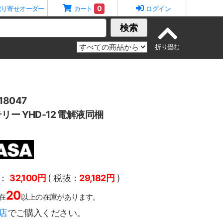
0
取り寄せオーダー
カート
ログイン
検索
8047
ー YHD-12 電解液同梱
：
32,100円
( 税抜：
29,182円
)
20
在
以上の在庫があります。
店
でご購入ください。