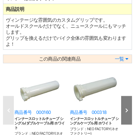
商品説明
ヴィンテージな雰囲気のカスタムグリップです。
オールドスクールだけでなく、ニュースクールにもマッチ
します。
グリップを換えるだけでバイク全体の雰囲気も変わります
よ！
この商品の関連商品
一覧
商品番号 000160
商品番号 000318
商品
インナースロットルチューブ シ
インナースロットルチューブ シ
イン
ングル/ダブルケーブル用 ホワイ
ングルケーブル用 ホワイト
ングル
ト
ク
ブランド：NEO FACTORY(ネオ
ブランド：NEO FACTORY(ネオ
ファクトリー)
ブラン