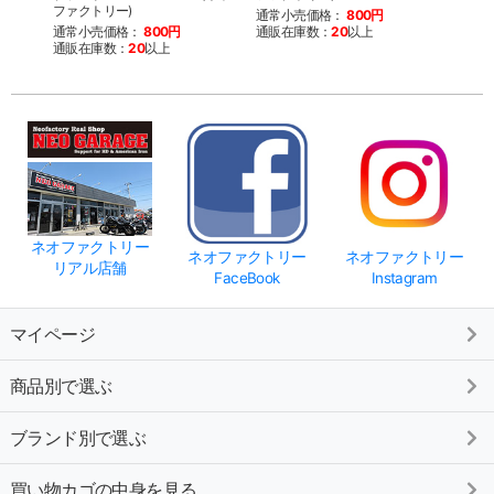
ファクトリー)
ファク
通常小売価格：
800円
通常小売価格：
800円
通販在庫数：
20
以上
通常
通販在庫数：
20
以上
通販
ネオファクトリー
ネオファクトリー
ネオファクトリー
リアル店舗
FaceBook
Instagram
マイページ
商品別で選ぶ
ブランド別で選ぶ
買い物カゴの中身を見る