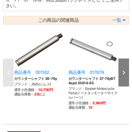
さい。
この商品の関連商品
一覧
商品番号 001162
商品番号 017679
商品
カウンターシャフト 36-76y
カウンターシャフト 37-76yBT
カウ
4spd 35614-65
タータ
ブランド：JIMS(ジムズ)
76yB
ブランド：Eastern Motorcycle
通常小売価格：
10,700円
Parts(イースタンモーターサイク
ブランド
通販在庫数：
20
以上
ルパーツ)
Par
ルパー
通常小売価格：
5,990円
通販在庫数：
10
通常
通販