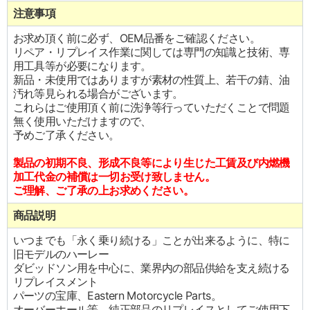
注意事項
お求め頂く前に必ず、OEM品番をご確認ください。
リペア・リプレイス作業に関しては専門の知識と技術、専
用工具等が必要になります。
新品・未使用ではありますが素材の性質上、若干の錆、油
汚れ等見られる場合がございます。
これらはご使用頂く前に洗浄等行っていただくことで問題
無く使用いただけますので、
予めご了承ください。
製品の初期不良、形成不良等により生じた工賃及び内燃機
加工代金の補償は一切お受け致しません。
ご理解、ご了承の上お求めください。
商品説明
いつまでも「永く乗り続ける」ことが出来るように、特に
旧モデルのハーレー
ダビッドソン用を中心に、業界内の部品供給を支え続ける
リプレイスメント
パーツの宝庫、Eastern Motorcycle Parts。
オーバーホール等、純正部品のリプレイスとしてご使用下