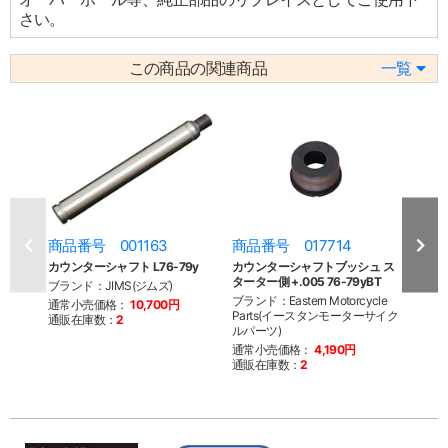
さい。
この商品の関連商品
一覧
商品番号 001163
商品番号 017714
商品
カウンターシャフト L76-79y
カウンターシャフトブッシュ ス
カウ
ターター側 +.005 76-79yBT
ラッチ
ブランド：JIMS(ジムズ)
84yB
ブランド：Eastern Motorcycle
通常小売価格：
10,700円
Parts(イースタンモーターサイク
ブランド
通販在庫数：
2
ルパーツ)
Par
ルパー
通常小売価格：
4,190円
通販在庫数：
2
通常
通販