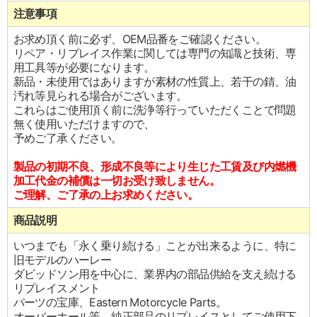
注意事項
お求め頂く前に必ず、OEM品番をご確認ください。
リペア・リプレイス作業に関しては専門の知識と技術、専
用工具等が必要になります。
新品・未使用ではありますが素材の性質上、若干の錆、油
汚れ等見られる場合がございます。
これらはご使用頂く前に洗浄等行っていただくことで問題
無く使用いただけますので、
予めご了承ください。
製品の初期不良、形成不良等により生じた工賃及び内燃機
加工代金の補償は一切お受け致しません。
ご理解、ご了承の上お求めください。
商品説明
いつまでも「永く乗り続ける」ことが出来るように、特に
旧モデルのハーレー
ダビッドソン用を中心に、業界内の部品供給を支え続ける
リプレイスメント
パーツの宝庫、Eastern Motorcycle Parts。
オーバーホール等、純正部品のリプレイスとしてご使用下