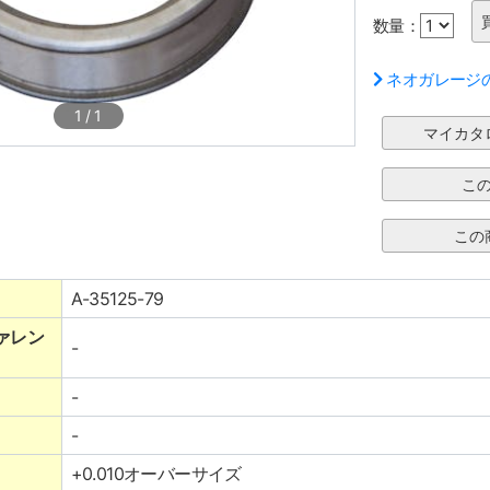
数量：
ネオガレージ
1
/
1
A-35125-79
ァレン
-
-
-
+0.010オーバーサイズ