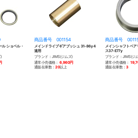
9
商品番号 001154
商品番号 0011
ール ショベル・
メインドライブギアブッシュ 31-86y 4
メインシャフトベア
速用
ス37-E77y
)
ブランド：JIMS(ジムズ)
ブランド：JIMS(ジム
円
通常小売価格：
6,960円
通常小売価格：
19,
通販在庫数：
20
以上
通販在庫数：
3