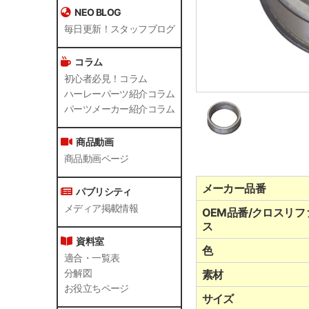
NEO BLOG
毎日更新！スタッフブログ
コラム
初心者必見！コラム
ハーレーパーツ紹介コラム
パーツメーカー紹介コラム
商品動画
商品動画ページ
メーカー品番
パブリシティ
メディア掲載情報
OEM品番/クロスリフ
ス
資料室
色
適合・一覧表
分解図
素材
お役立ちページ
サイズ