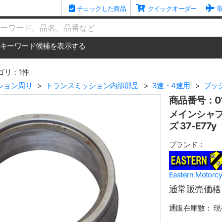
チェックした商品
クイックオーダー
me
キーワード候補を表示する
ゴリ：1件
ション周り
トランスミッション内部部品
3速・4速用
ブッ
商品番号：01
メインシャフ
ズ 37-E77y
ブランド：
Eastern Mot
通常販売価格
通販在庫数：
現