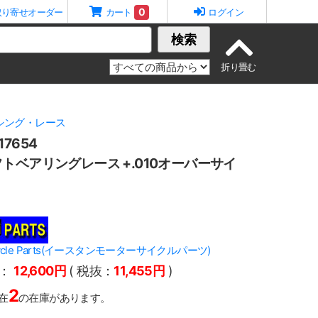
0
取り寄せオーダー
カート
ログイン
検索
シング・レース
7654
トベアリングレース +.010オーバーサイ
orcycle Parts(イースタンモーターサイクルパーツ)
：
12,600円
( 税抜：
11,455円
)
2
在
の在庫があります。