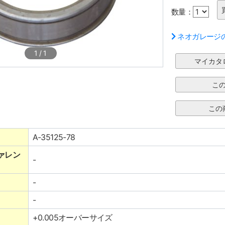
数量：
ネオガレージ
1
/
1
A-35125-78
ァレン
-
-
-
+0.005オーバーサイズ