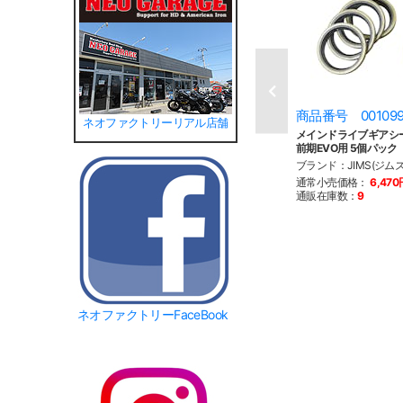
商品番号 00109
ネオファクトリーリアル店舗
メインドライブギアシ
前期EVO用 5個パック
ブランド：JIMS(ジムズ
通常小売価格：
6,470
通販在庫数：
9
ネオファクトリーFaceBook