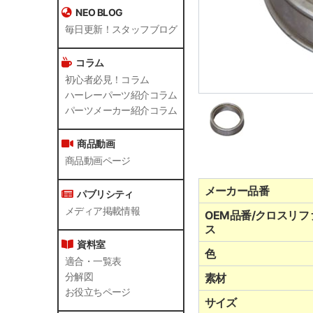
NEO BLOG
毎日更新！スタッフブログ
コラム
初心者必見！コラム
ハーレーパーツ紹介コラム
パーツメーカー紹介コラム
商品動画
商品動画ページ
メーカー品番
パブリシティ
メディア掲載情報
OEM品番/クロスリフ
ス
資料室
色
適合・一覧表
分解図
素材
お役立ちページ
サイズ