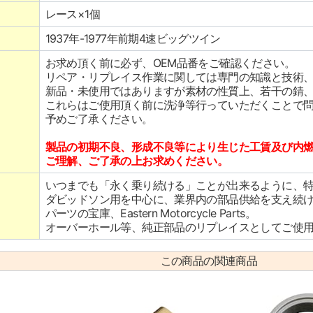
レース×1個
1937年-1977年前期4速ビッグツイン
お求め頂く前に必ず、OEM品番をご確認ください。
リペア・リプレイス作業に関しては専門の知識と技術
新品・未使用ではありますが素材の性質上、若干の錆
これらはご使用頂く前に洗浄等行っていただくことで
予めご了承ください。
製品の初期不良、形成不良等により生じた工賃及び内
ご理解、ご了承の上お求めください。
いつまでも「永く乗り続ける」ことが出来るように、
ダビッドソン用を中心に、業界内の部品供給を支え続
パーツの宝庫、Eastern Motorcycle Parts。
オーバーホール等、純正部品のリプレイスとしてご使
この商品の関連商品