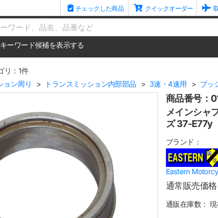
チェックした商品
クイックオーダー
me
キーワード候補を表示する
ゴリ：1件
ション周り
トランスミッション内部部品
3速・4速用
ブッ
商品番号：01
メインシャフ
ズ 37-E77y
ブランド：
Eastern Mot
通常販売価格
通販在庫数：
現