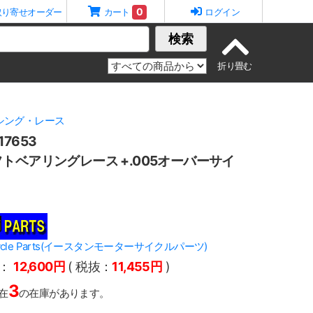
0
取り寄せオーダー
カート
ログイン
検索
シング・レース
7653
トベアリングレース +.005オーバーサイ
orcycle Parts(イースタンモーターサイクルパーツ)
：
12,600円
( 税抜：
11,455円
)
3
在
の在庫があります。