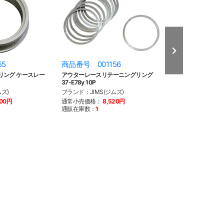
55
商品番号 001156
商品番号 001
リング ケースレー
アウターレースリテーニングリング
メインドライブギアシ
37-E78y 10P
L81-86yBT
ズ)
ブランド：JIMS(ジムズ)
ブランド：JIMS(
700円
通常小売価格：
8,520円
通常小売価格：
1
通販在庫数：
1
通販在庫数：
売り