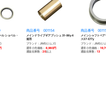
9
商品番号 001154
商品番号 0011
ール ショベル・
メインドライブギアブッシュ 31-86y 4
メインシャフトベア
速用
ス37-E77y
)
ブランド：JIMS(ジムズ)
ブランド：JIMS(ジム
円
通常小売価格：
6,960円
通常小売価格：
19,
通販在庫数：
20
以上
通販在庫数：
13