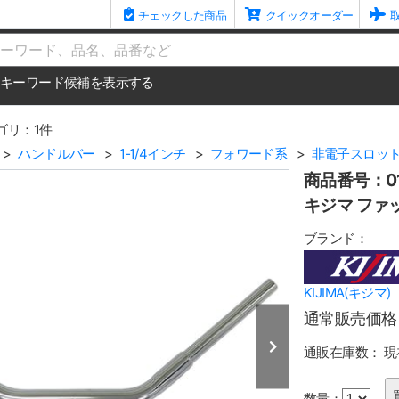
チェックした商品
クイックオーダー
me
キーワード候補を表示する
ゴリ：1件
ハンドルバー
1‐1/4インチ
フォワード系
非電子スロッ
商品番号：01
キジマ ファ
ブランド：
KIJIMA(キジマ)
通常販売価格
通販在庫数：
現
数量：