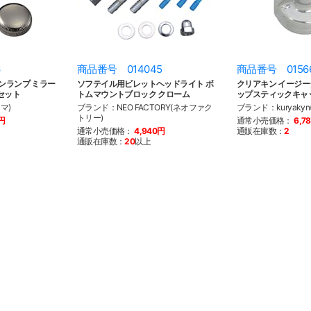
6
商品番号 014045
商品番号 0156
ンランプ ミラー
ソフテイル用ビレットヘッドライト ボ
クリアキン イージ
セット
トムマウントブロック クローム
ップスティックキャ
マ)
ブランド：NEO FACTORY(ネオファク
ブランド：kuryaky
トリー)
0円
通常小売価格：
6,7
通常小売価格：
4,940円
通販在庫数：
2
通販在庫数：
20
以上