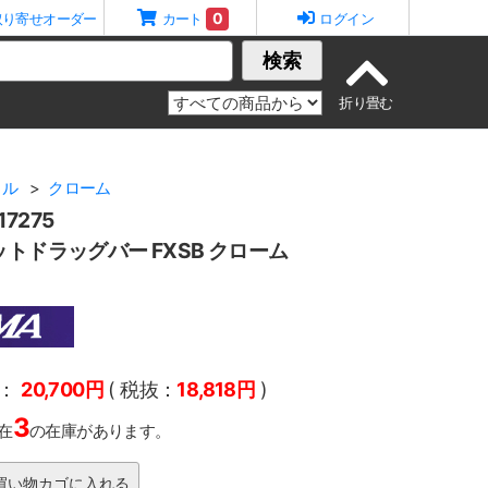
0
取り寄せオーダー
カート
ログイン
検索
トル
クローム
7275
ットドラッグバー FXSB クローム
：
20,700円
( 税抜：
18,818円
)
3
在
の在庫があります。