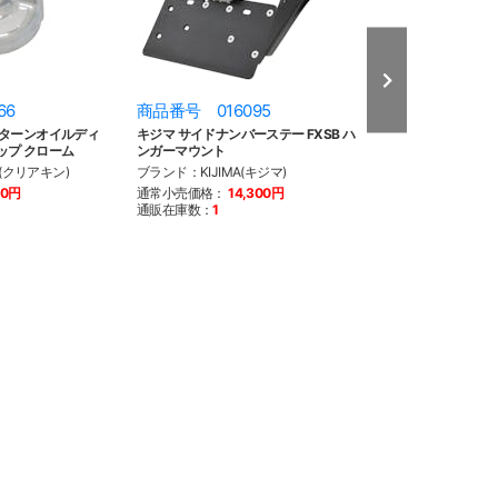
66
商品番号 016095
商品番号 016
ーターンオイルディ
キジマ サイドナンバーステー FXSB ハ
キジマ ライセン
ップ クローム
ンガーマウント
FXSB
n(クリアキン)
ブランド：KIJIMA(キジマ)
ブランド：KIJIMA
80円
通常小売価格：
14,300円
通常小売価格：
1
通販在庫数：
1
通販在庫数：
1