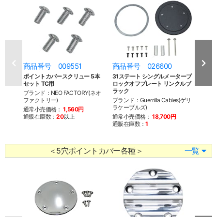
商品番号 009551
商品番号 026600
商品
ポイントカバースクリュー 5本
31ステート シングルメーターブ
31ス
セット TC用
ロックオフプレート リンクルブ
ロッ
ラック
ブランド：NEO FACTORY(ネオ
ブランド
ファクトリー)
ブランド：Guerrilla Cables(ゲリ
ラケー
ラケーブルズ)
通常小売価格：
1,560円
通常
通販在庫数：
20
以上
通常小売価格：
18,700円
通販
通販在庫数：
1
＜5穴ポイントカバー各種＞
一覧