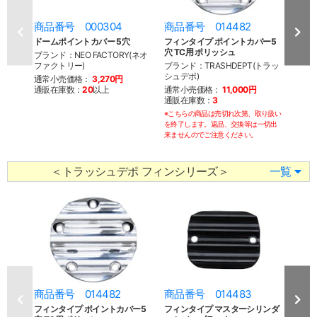
商品番号 000304
商品番号 014482
商品
ドームポイントカバー 5穴
フィンタイプ ポイントカバー5
ギア
穴 TC用 ポリッシュ
5穴 
ブランド：NEO FACTORY(ネオ
ファクトリー)
ブランド：TRASHDEPT(トラッ
ブラン
シュデポ)
グ)
通常小売価格：
3,270円
通販在庫数：
20
以上
通常小売価格：
11,000円
通常
通販在庫数：
3
通販
※こちらの商品は売切れ次第、取り扱い
を終了します。返品、交換等は一切出
来ませんのでご注意ください。
＜トラッシュデポ フィンシリーズ＞
一覧
商品番号 014482
商品番号 014483
商品
フィンタイプ ポイントカバー5
フィンタイプ マスターシリンダ
フィ