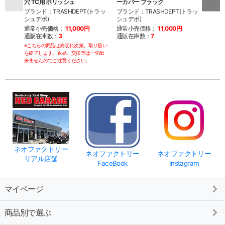
穴 TC用 ポリッシュ
ーカバー ブラック
ーカバ
ブランド：TRASHDEPT(トラッ
ブランド：TRASHDEPT(トラッ
ブラン
シュデポ)
シュデポ)
シュデ
通常小売価格：
11,000円
通常小売価格：
11,000円
通常
通販在庫数：
3
通販在庫数：
7
通販
※こちらの商品は売切れ次第、取り扱い
を終了します。返品、交換等は一切出
来ませんのでご注意ください。
ネオファクトリー
ネオファクトリー
ネオファクトリー
リアル店舗
FaceBook
Instagram
マイページ
商品別で選ぶ