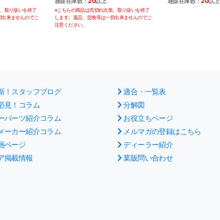
通販在庫数：
20
以上
通販在庫数：
20
以上
第、取り扱いを終了
※こちらの商品は売切れ次第、取り扱いを終了
切出来ませんのでご
します。返品、交換等は一切出来ませんのでご
注意ください。
新！スタッフブログ
適合・一覧表
必見！コラム
分解図
ーパーツ紹介コラム
お役立ちページ
メーカー紹介コラム
メルマガの登録はこちら
画ページ
ディーラー紹介
ア掲載情報
業販問い合わせ