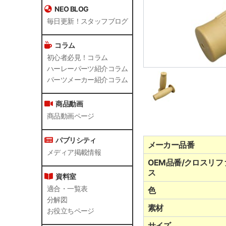
NEO BLOG
毎日更新！スタッフブログ
コラム
初心者必見！コラム
ハーレーパーツ紹介コラム
パーツメーカー紹介コラム
商品動画
商品動画ページ
パブリシティ
メーカー品番
メディア掲載情報
OEM品番/クロスリフ
ス
資料室
適合・一覧表
色
分解図
素材
お役立ちページ
サイズ