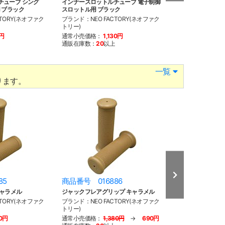
チューブ シング
インナースロットルチューブ 電子制御
POSH マジック
 ブラック
スロットル用 ブラック
レーターアシスタ
TORY(ネオファク
ブランド：NEO FACTORY(ネオファク
ブランド：POSH(
トリー)
通常小売価格：
1
0円
通常小売価格：
1,130円
通販在庫数：
3
通販在庫数：
20
以上
一覧
ります。
85
商品番号 016886
商品番号 016
キャラメル
ジャックフレアグリップ キャラメル
バンブーグリップ
TORY(ネオファク
ブランド：NEO FACTORY(ネオファク
ブランド：NEO F
トリー)
トリー)
10円
通常小売価格：
1,380円
→
690円
通常小売価格：
1