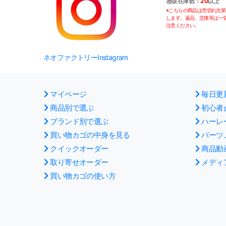
通販在庫数：
20
以上
※こちらの商品は売切れ次
します。返品、交換等は一
注意ください。
ネオファクトリーInstagram
マイページ
毎日更
商品別で選ぶ
初心者
ブランド別で選ぶ
ハーレ
買い物カゴの中身を見る
パーツ
クイックオーダー
商品動
取り寄せオーダー
メディ
買い物カゴの使い方