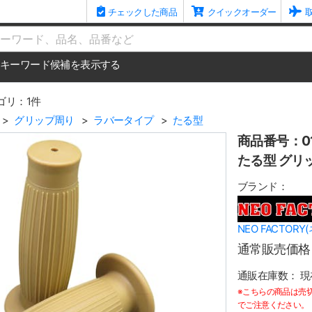
チェックした商品
クイックオーダー
me
キーワード候補を表示する
ゴリ：1件
グリップ周り
ラバータイプ
たる型
商品番号：01
たる型 グリ
ブランド：
NEO FACTOR
通常販売価格
通販在庫数：
現
※こちらの商品は売
でご注意ください。