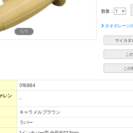
数量：
ネオガレージ
1
/
1
016884
ァレン
-
キャラメルブラウン
ラバー
1インチバー用 全長約123mm