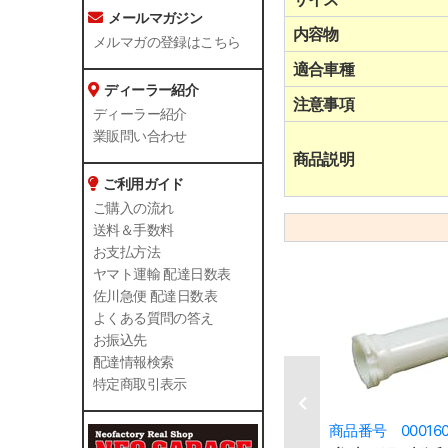
メールマガジン
内容物
メルマガの登録はこちら
適合車種
ディーラー紹介
注意事項
ディーラー紹介
業販問い合わせ
商品説明
ご利用ガイド
ご購入の流れ
送料＆手数料
お支払方法
ヤマト運輸 配達日数表
佐川急便 配達日数表
よくある質問の答え
お振込先
配達情報検索
特定商取引表示
商品番号 00016