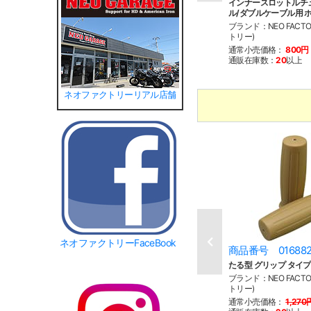
インナースロットルチ
ル/ダブルケーブル用 
ブランド：NEO FACT
トリー)
通常小売価格：
800円
通販在庫数：
20
以上
ネオファクトリーリアル店舗
ネオファクトリーFaceBook
商品番号 01688
たる型 グリップ タイプ
ブランド：NEO FACT
トリー)
通常小売価格：
1,270