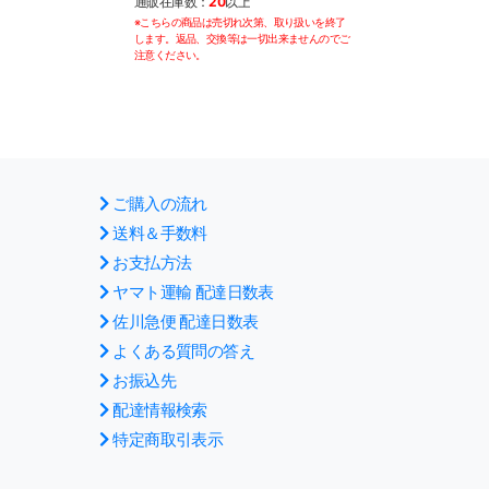
通販在庫数：
20
以上
通販在庫数：
20
以
※こちらの商品は売切れ次第、取り扱いを終了
※こちらの商品は売切
します。返品、交換等は一切出来ませんのでご
します。返品、交換等
注意ください。
注意ください。
ご購入の流れ
送料＆手数料
お支払方法
ヤマト運輸 配達日数表
佐川急便 配達日数表
よくある質問の答え
お振込先
配達情報検索
特定商取引表示