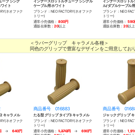
ューブ シング
インナースロットルチューブ シングル
インナースロットル
ホワイト
ケーブル用 ホワイト
ル/ダブルケーブル用
ORY(ネオファク
ブランド：NEO FACTORY(ネオファク
ブランド：NEO FAC
トリー)
トリー)
通常小売価格：
800円
通常小売価格：
59
通販在庫数：
20
以上
通販在庫数：
20
以上
＜ラバーグリップ キャラメル各種＞
同色のグリップで豊富なデザインをご用意してお
2
商品番号 016883
商品番号 0168
2 キャラメル
たる型 グリップ タイプ3 キャラメル
ジャックグリップ 
ORY(ネオファク
ブランド：NEO FACTORY(ネオファク
ブランド：NEO FAC
トリー)
トリー)
円
→
640円
通常小売価格：
1,370円
→
690円
通常小売価格：
1,9