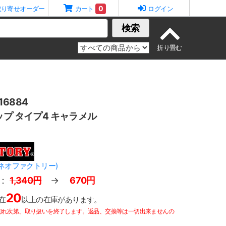
0
取り寄せオーダー
カート
ログイン
検索
6884
ップ タイプ4 キャラメル
Y(ネオファクトリー)
：
1,340円
→
670円
20
在
以上の在庫があります。
切れ次第、取り扱いを終了します。返品、交換等は一切出来ませんの