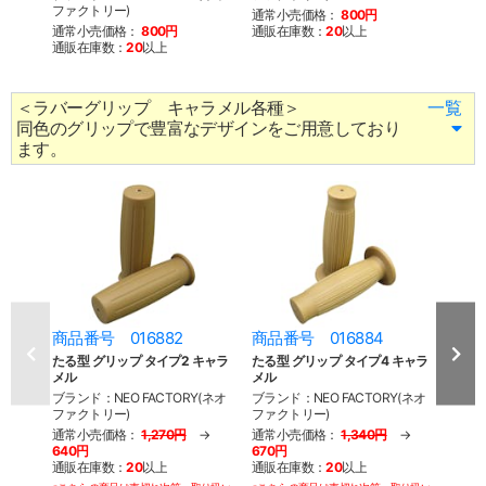
ファクトリー)
ファク
通常小売価格：
800円
通常小売価格：
800円
通販在庫数：
20
以上
通常
通販在庫数：
20
以上
通販
＜ラバーグリップ キャラメル各種＞
一覧
同色のグリップで豊富なデザインをご用意しており
ます。
商品番号 016882
商品番号 016884
商品
たる型 グリップ タイプ2 キャラ
たる型 グリップ タイプ4 キャラ
ジャ
メル
メル
ブラン
ブランド：NEO FACTORY(ネオ
ブランド：NEO FACTORY(ネオ
ファク
ファクトリー)
ファクトリー)
通常
通常小売価格：
1,270円
→
通常小売価格：
1,340円
→
通販
640円
670円
通販在庫数：
20
以上
通販在庫数：
20
以上