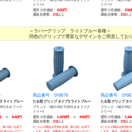
トリー)
トリー)
通常小売価格：
800円
通常小売価格：
59
通販在庫数：
20
以上
通販在庫数：
20
以上
＜ラバーグリップ ライトブルー各種＞
同色のグリップで豊富なデザインをご用意してお
5
商品番号 016876
商品番号 0168
2 ライトブルー
たる型 グリップ タイプ3 ライトブルー
たる型 グリップ タ
ORY(ネオファク
ブランド：NEO FACTORY(ネオファク
ブランド：NEO FAC
トリー)
トリー)
円
→
640円
通常小売価格：
1,370円
→
690円
通常小売価格：
1,3
通販在庫数：
20
以上
通販在庫数：
20
以上
第、取り扱いを終了
※こちらの商品は売切れ次第、取り扱いを終了
※こちらの商品は売切れ
切出来ませんのでご
します。返品、交換等は一切出来ませんのでご
します。返品、交換等は