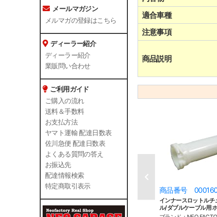
メールマガジン
適合車種
メルマガの登録はこちら
注意事項
ディーラー紹介
ディーラー紹介
商品説明
業販問い合わせ
ご利用ガイド
ご購入の流れ
送料＆手数料
お支払方法
ヤマト運輸 配達日数表
佐川急便 配達日数表
よくある質問の答え
お振込先
配達情報検索
特定商取引表示
商品番号 00016
インナースロットルチ
ル/ダブルケーブル用 
ブランド：NEO FACT