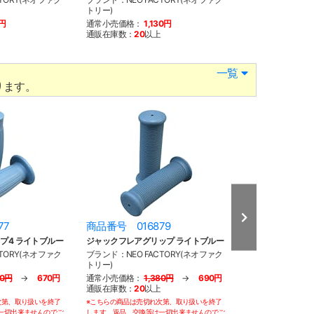
トリー)
通常小売価格：
1
0円
通常小売価格：
1,130円
通販在庫数：
7
通販在庫数：
20
以上
一覧
ります。
77
商品番号 016879
商品番号 016
イプ4 ライトブルー
ジャックフレアグリップ ライトブルー
バンブーグリップ
TORY(ネオファク
ブランド：NEO FACTORY(ネオファク
ブランド：NEO F
トリー)
トリー)
40円
→
670円
通常小売価格：
1,380円
→
690円
通常小売価格：
1
通販在庫数：
20
以上
通販在庫数：
20
以
次第、取り扱いを終了
※こちらの商品は売切れ次第、取り扱いを終了
※こちらの商品は売切
一切出来ませんのでご
します。返品、交換等は一切出来ませんのでご
します。返品、交換等