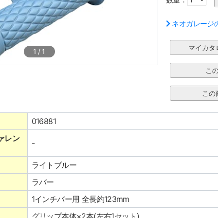
ネオガレージ
1
/
1
016881
ァレン
-
ライトブルー
ラバー
1インチバー用 全長約123mm
グリップ本体×2本(左右1セット)