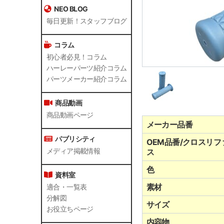
NEO BLOG
毎日更新！スタッフブログ
コラム
初心者必見！コラム
ハーレーパーツ紹介コラム
パーツメーカー紹介コラム
商品動画
商品動画ページ
メーカー品番
パブリシティ
OEM品番/クロスリフ
メディア掲載情報
ス
色
資料室
素材
適合・一覧表
分解図
サイズ
お役立ちページ
内容物