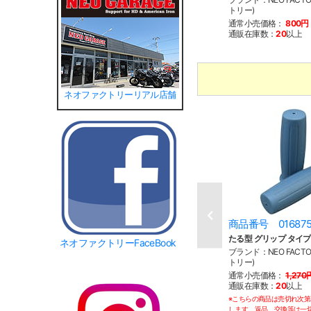
トリー)
通常小売価格：
800円
通販在庫数：
20
以上
ネオファクトリーリアル店舗
商品番号 01687
たる型 グリップ タイプ
ネオファクトリーFaceBook
ブランド：NEO FACT
トリー)
通常小売価格：
1,270
通販在庫数：
20
以上
※こちらの商品は売切れ次
します。返品、交換等は一