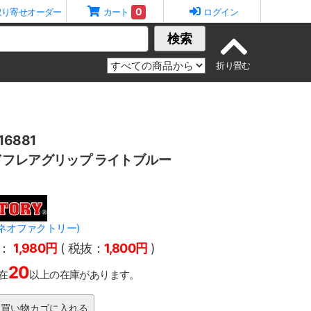
0
取り寄せオーダー
カート
ログイン
検索
6881
フレアグリップ ライトブルー
Y(ネオファクトリー)
：
1,980円
( 税抜：
1,800円
)
20
在
以上の在庫があります。