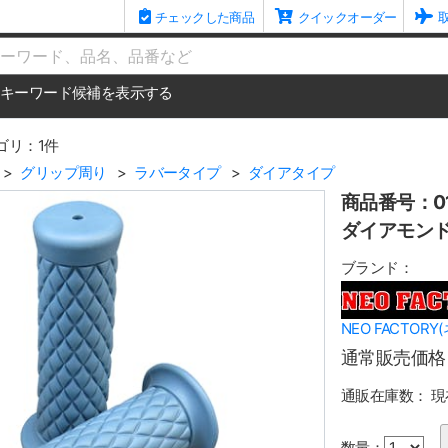
チェックした商品
クイックオーダー
me
キーワード候補を表示する
ゴリ：1件
グリップ周り
ラバータイプ
ダイアタイプ
商品番号：01
ダイアモンド
ブランド：
NEO FACTOR
通常販売価格
通販在庫数：
現
数量：