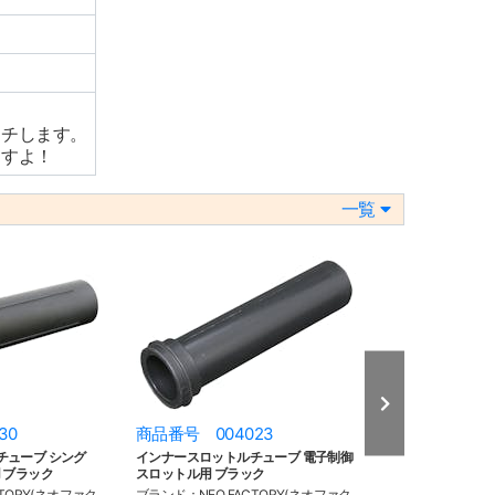
ッチします。
ますよ！
一覧
30
商品番号 004023
商品番号 006
チューブ シング
インナースロットルチューブ 電子制御
POSH アクセラ
 ブラック
スロットル用 ブラック
マット 40mm ブ
TORY(ネオファク
ブランド：NEO FACTORY(ネオファク
ブランド：POSH(