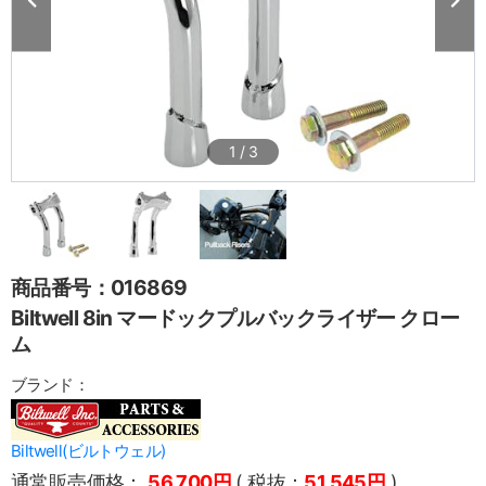
1
/
3
商品番号：016869
Biltwell 8in マードックプルバックライザー クロー
ム
ブランド：
Biltwell(ビルトウェル)
通常販売価格：
56,700円
( 税抜：
51,545円
)