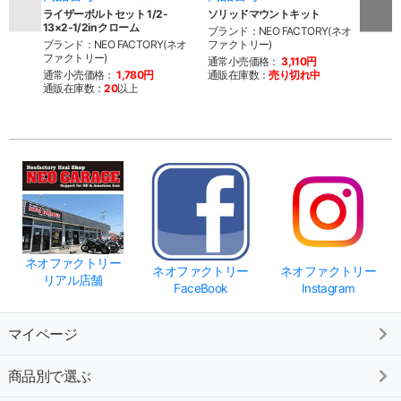
ライザーボルトセット 1/2-
ソリッドマウントキット
フラ
13×2-1/2in クローム
ンパー
ブランド：NEO FACTORY(ネオ
ブランド：NEO FACTORY(ネオ
ファクトリー)
ブラン
ファクトリー)
ファク
通常小売価格：
3,110円
通常小売価格：
1,780円
通販在庫数：
売り切れ中
通常
通販在庫数：
20
以上
通販
ネオファクトリー
ネオファクトリー
ネオファクトリー
リアル店舗
FaceBook
Instagram
マイページ
商品別で選ぶ