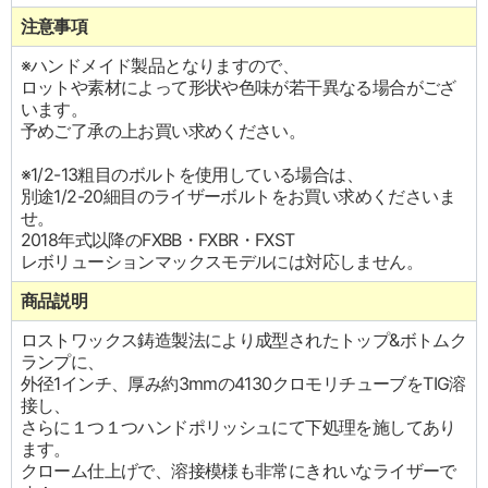
注意事項
※ハンドメイド製品となりますので、
ロットや素材によって形状や色味が若干異なる場合がござ
います。
予めご了承の上お買い求めください。
※1/2-13粗目のボルトを使用している場合は、
別途1/2-20細目のライザーボルトをお買い求めくださいま
せ。
2018年式以降のFXBB・FXBR・FXST
レボリューションマックスモデルには対応しません。
商品説明
ロストワックス鋳造製法により成型されたトップ&ボトムク
ランプに、
外径1インチ、厚み約3mmの4130クロモリチューブをTIG溶
接し、
さらに１つ１つハンドポリッシュにて下処理を施してあり
ます。
クローム仕上げで、溶接模様も非常にきれいなライザーで