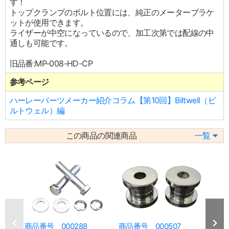
す！
トップクランプのボルト位置には、純正のメーターブラケ
ットが使用できます。
ライザーが中空になっているので、加工次第では配線の中
通しも可能です。
旧品番:MP-008-HD-CP
参考ページ
ハーレーパーツメーカー紹介コラム【第10回】Biltwell（ビ
ルトウェル）編
この商品の関連商品
一覧
商品番号 000288
商品番号 000507
商品