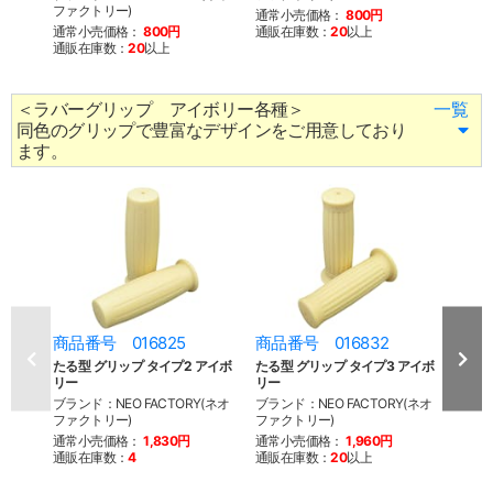
ファクトリー)
ファク
通常小売価格：
800円
通常小売価格：
800円
通販在庫数：
20
以上
通常
通販在庫数：
20
以上
通販
＜ラバーグリップ アイボリー各種＞
一覧
同色のグリップで豊富なデザインをご用意しており
ます。
商品番号 016825
商品番号 016832
商品
たる型 グリップ タイプ2 アイボ
たる型 グリップ タイプ3 アイボ
たる型
リー
リー
リー
ブランド：NEO FACTORY(ネオ
ブランド：NEO FACTORY(ネオ
ブラン
ファクトリー)
ファクトリー)
ファク
通常小売価格：
1,830円
通常小売価格：
1,960円
通常
通販在庫数：
4
通販在庫数：
20
以上
670
通販