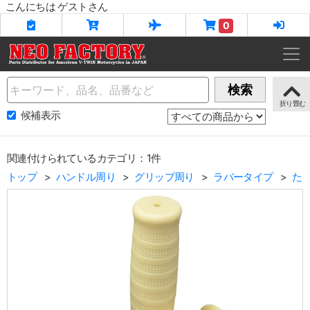
こんにちは ゲストさん
0
Name
検索
候補表示
関連付けられているカテゴリ：1件
トップ
ハンドル周り
グリップ周り
ラバータイプ
た