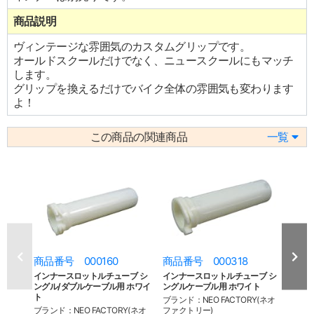
商品説明
ヴィンテージな雰囲気のカスタムグリップです。
オールドスクールだけでなく、ニュースクールにもマッチ
します。
グリップを換えるだけでバイク全体の雰囲気も変わります
よ！
この商品の関連商品
一覧
商品番号 000160
商品番号 000318
商品
インナースロットルチューブ シ
インナースロットルチューブ シ
イン
ングル/ダブルケーブル用 ホワイ
ングルケーブル用 ホワイト
ングル
ト
ク
ブランド：NEO FACTORY(ネオ
ブランド：NEO FACTORY(ネオ
ファクトリー)
ブラン