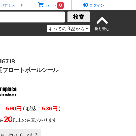
0
取り寄せオーダー
カート
ログイン
検索
6718
R用フロートボールシール
：
590円
( 税抜：
536円
)
20
在
以上の在庫があります。