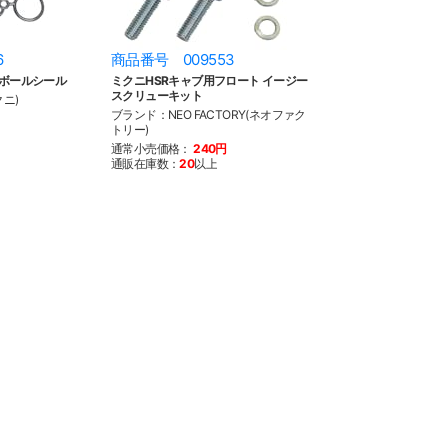
6
商品番号 009553
トボールシール
ミクニHSRキャブ用フロート イージー
スクリューキット
クニ)
ブランド：NEO FACTORY(ネオファク
トリー)
通常小売価格：
240円
通販在庫数：
20
以上