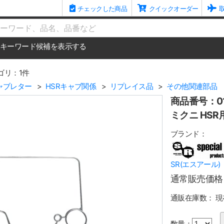
チェックした商品
クイックオーダー
me
キーワード候補を表示する
ゴリ：1件
ャブレター
HSRキャブ関係
リプレイス品
その他関連部品
商品番号：01
ミクニ HS
ブランド：
SR(エスアール)
通常販売価格
通販在庫数：
現
数量：