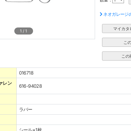
ネオガレージ
1
/
1
016718
ァレン
616-94028
ラバー
シール×1枚