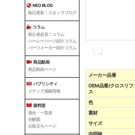
NEO BLOG
毎日更新！スタッフブログ
コラム
初心者必見！コラム
ハーレーパーツ紹介コラム
パーツメーカー紹介コラム
商品動画
商品動画ページ
メーカー品番
パブリシティ
OEM品番/クロスリフ
メディア掲載情報
ス
色
資料室
素材
適合・一覧表
分解図
サイズ
お役立ちページ
内容物