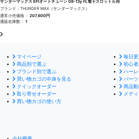
サンダーマックス EFIオートチューン 08-13y FL電子スロットル用
ブランド：THUNDER MAX（サンダーマックス）
通常小売価格：
207,600円
通販在庫数：
1
マイページ
毎日更
商品別で選ぶ
初心者
ブランド別で選ぶ
ハーレ
買い物カゴの中身を見る
パーツ
クイックオーダー
商品動
取り寄せオーダー
メディ
買い物カゴの使い方
会社概要