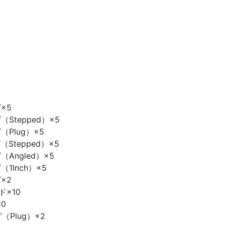
×5
（Stepped）×5
（Plug）×5
Stepped）×5
（Angled）×5
1Inch）×5
×2
×10
0
（Plug）×2