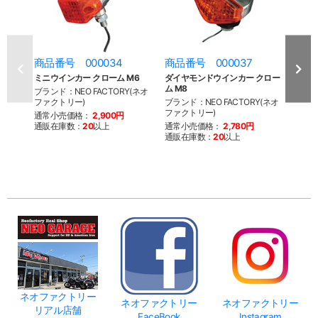
商品番号 000034
商品番号 000037
商品
ミニウインカー クローム M6
ダイヤモンドウインカー クロー
スト
ム M8
クローム
ブランド：NEO FACTORY(ネオ
ファクトリー)
ブランド：NEO FACTORY(ネオ
ブラン
ファクトリー)
ファク
通常小売価格：
2,900円
通販在庫数：
20
以上
通常小売価格：
2,780円
通常
通販在庫数：
20
以上
通販
ネオファクトリー
ネオファクトリー
ネオファクトリー
リアル店舗
FaceBook
Instagram