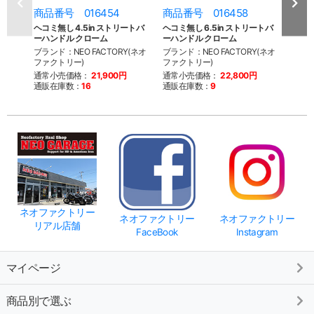
商品番号 016454
商品番号 016458
商品
ヘコミ無し 4.5in ストリートバ
ヘコミ無し 6.5in ストリートバ
ヘコミ
ーハンドル クローム
ーハンドル クローム
ーハン
ブランド：NEO FACTORY(ネオ
ブランド：NEO FACTORY(ネオ
ブラン
ファクトリー)
ファクトリー)
ファク
通常小売価格：
21,900円
通常小売価格：
22,800円
通常
通販在庫数：
16
通販在庫数：
9
通販
ネオファクトリー
ネオファクトリー
ネオファクトリー
リアル店舗
FaceBook
Instagram
マイページ
商品別で選ぶ