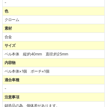
-
色
クローム
素材
合金
サイズ
ベル本体 縦:約40mm 直径:約25mm
内容物
ベル本体×1個 ポーチ×1個
適合車種
-
注意事項
鋳造品の為、個体差があります。