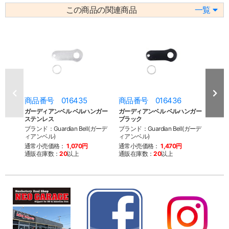
この商品の関連商品
一覧
商品番号 016435
商品番号 016436
商品
ガーディアンベル ベルハンガー
ガーディアンベル ベルハンガー
ガー
ステンレス
ブラック
Claw
ブランド：Guardian Bell(ガーデ
ブランド：Guardian Bell(ガーデ
ブランド
ィアンベル)
ィアンベル)
ィアン
通常小売価格：
1,070円
通常小売価格：
1,470円
通常
通販在庫数：
20
以上
通販在庫数：
20
以上
通販