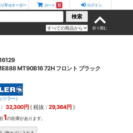
0
取り寄せオーダー
カート
ログイン
検索
6129
E888 MT90B16 72H フロント ブラック
メッツラー）
：
32,300円
( 税抜：
29,364円
)
1
在
の在庫があります。