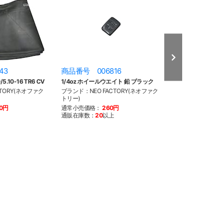
43
商品番号 006816
商品番号 006
.10-16 TR6 CV
1/4oz ホイールウエイト 鉛 ブラック
1/4oz ホイール
TORY(ネオファク
ブランド：NEO FACTORY(ネオファク
ブランド：NEO F
トリー)
トリー)
40円
通常小売価格：
260円
通常小売価格：
3
通販在庫数：
20
以上
通販在庫数：
20
以