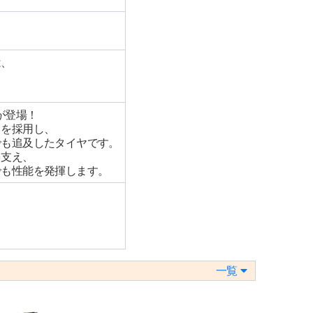
は、
8が登場！
ドを採用し、
でも追及したタイヤです。
を支え、
でも性能を発揮します。
一覧