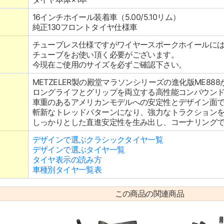
16インチホイール装着車（5.00/5.10リム）
純正130フロントタイヤ仕様車
チューブレス仕様ですがワイヤースポークホイールに
チューブをお使い頂く必要がございます。
今現在ご使用のサイズを必ずご確認下さい。
METZELER製の殿堂マラソンシリーズの進化版ME88
ロングライフとグリップを両立する高性能コンパウン
車重のあるアメリカンモデルへの安定性とデザイン面
斬新なトレッドパターンになり、強力なトラクション
しっかりとした直進安定性を生み出し、コーナリング
デザインで選ぶクラシックタイヤ一覧
デザインで選ぶタイヤ一覧
タイヤ表示の読み方
車種別タイヤ一覧表
この商品の関連商品