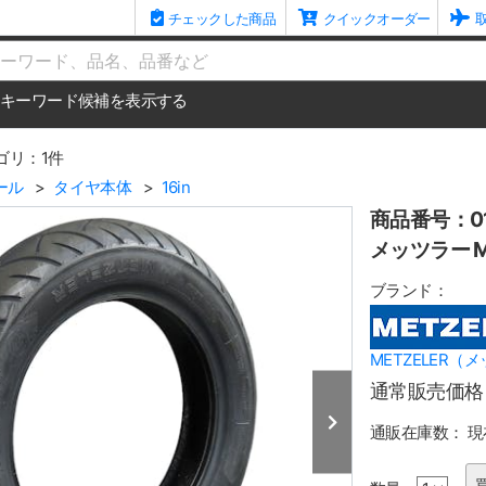
チェックした商品
クイックオーダー
me
キーワード候補を表示する
ゴリ：1件
ール
タイヤ本体
16in
商品番号：01
メッツラー M
ブランド：
METZELER（
通常販売価格
通販在庫数：
現