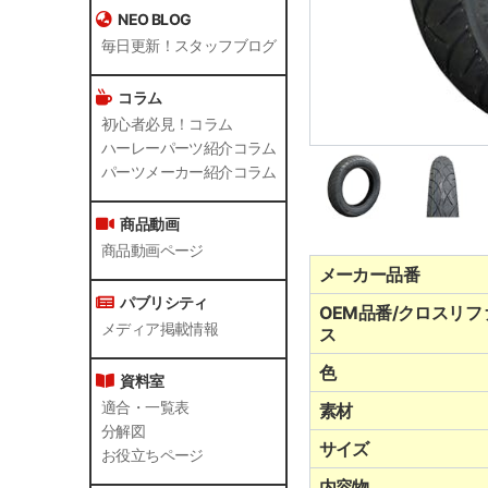
NEO BLOG
毎日更新！スタッフブログ
コラム
初心者必見！コラム
ハーレーパーツ紹介コラム
パーツメーカー紹介コラム
商品動画
商品動画ページ
メーカー品番
パブリシティ
OEM品番/クロスリフ
メディア掲載情報
ス
色
資料室
適合・一覧表
素材
分解図
サイズ
お役立ちページ
内容物