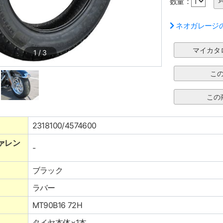
数量：
ネオガレージ
1
/
3
2318100/4574600
ァレン
-
ブラック
ラバー
MT90B16 72H
タイヤ本体×1本