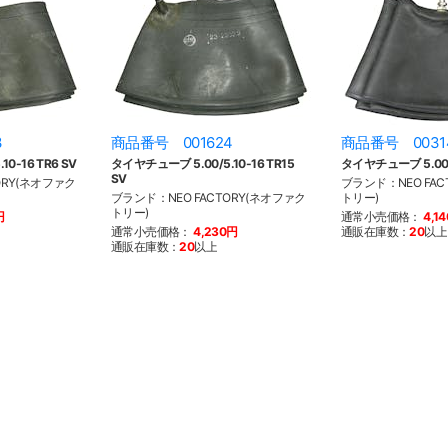
3
商品番号 001624
商品番号 0031
0-16 TR6 SV
タイヤチューブ 5.00/5.10-16 TR15
タイヤチューブ 5.00/5
SV
ORY(ネオファク
ブランド：NEO FAC
ブランド：NEO FACTORY(ネオファク
トリー)
トリー)
円
通常小売価格：
4,1
通常小売価格：
4,230円
通販在庫数：
20
以上
通販在庫数：
20
以上