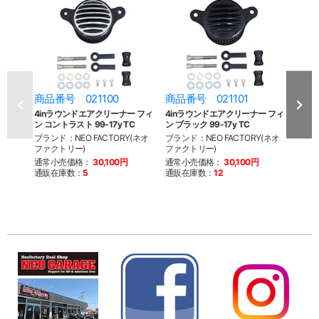
商品番号 021100
商品番号 021101
商品
4inラウンドエアクリーナー フィ
4inラウンドエアクリーナー フィ
4in
ン コントラスト 99-17y TC
ン ブラック 99-17y TC
プル ポ
ブランド：NEO FACTORY(ネオ
ブランド：NEO FACTORY(ネオ
ブラン
ファクトリー)
ファクトリー)
ファク
通常小売価格：
30,100円
通常小売価格：
30,100円
通常
通販在庫数：
5
通販在庫数：
12
通販