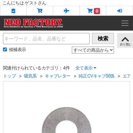
こんにちは ゲストさん
0
Name
検索
候補表示
関連付けられているカテゴリ：4件
全て表示
トップ
吸気系
キャブレター
純正CVキャブ関係
エア