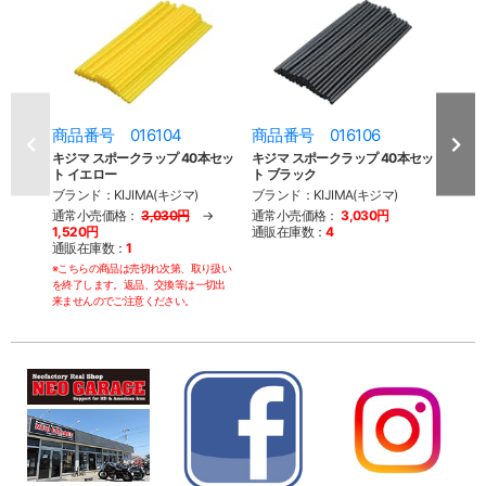
商品番号 016104
商品番号 016106
商品
キジマ スポークラップ 40本セッ
キジマ スポークラップ 40本セッ
キジマ
ト イエロー
ト ブラック
ト パ
ブランド：KIJIMA(キジマ)
ブランド：KIJIMA(キジマ)
ブラン
通常小売価格：
3,030円
→
通常小売価格：
3,030円
通常
1,520円
通販在庫数：
4
通販
通販在庫数：
1
※こちらの商品は売切れ次第、取り扱い
を終了します。返品、交換等は一切出
来ませんのでご注意ください。