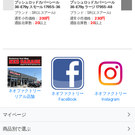
プッシュロッドカバーシール
プッシュロッドカバーシール
プッ
36-E79y スモール 17955-36
36-E79y ラージ 17955-48
36-E
ブランド：SR(エスアール)
ブランド：SR(エスアール)
ブラン
通常小売価格：
200円
通常小売価格：
230円
通常
通販在庫数：
20
以上
通販在庫数：
20
以上
通販
ネオファクトリー
ネオファクトリー
ネオファクトリー
リアル店舗
FaceBook
Instagram
マイページ
商品別で選ぶ