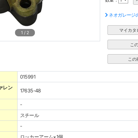
ネオガレージ
1
/
2
015991
ァレン
17635-48
-
スチール
-
ロッカーアーム×1個