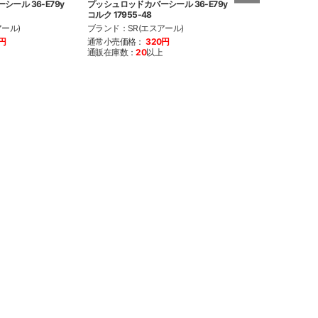
ール 36-E79y
プッシュロッドカバーシール 36-E79y
ハイパフォーマン
コルク 17955-48
ケットキット48-
ール)
ブランド：SR(エスアール)
ブランド：SR(エ
0円
通常小売価格：
320円
通常小売価格：
1
通販在庫数：
20
以上
通販在庫数：
20
以