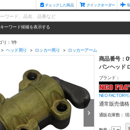
チェックした商品
クイックオーダー
me
キーワード候補を表示する
ゴリ：1件
ヘッド周り
ロッカー周り
ロッカーアーム
商品番号：01
パンヘッド ロ
ブランド：
NEO FACTOR
通常販売価格
通販在庫数：
現
数量：