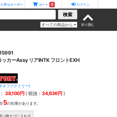
0
取り寄せオーダー
カート
ログイン
検索
5991
ッカーAssy リアINTK フロントEXH
Y(ネオファクトリー)
：
38,100円
( 税抜：
34,636円
)
5
在
の在庫があります。