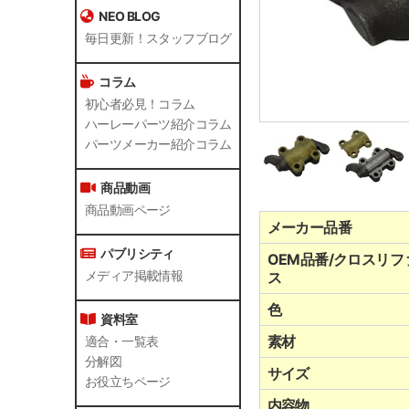
NEO BLOG
毎日更新！スタッフブログ
コラム
初心者必見！コラム
ハーレーパーツ紹介コラム
パーツメーカー紹介コラム
商品動画
商品動画ページ
メーカー品番
パブリシティ
OEM品番/クロスリフ
メディア掲載情報
ス
色
資料室
素材
適合・一覧表
分解図
サイズ
お役立ちページ
内容物