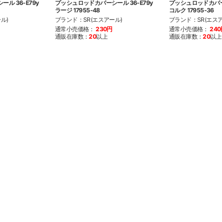
ル 36-E79y
プッシュロッドカバーシール 36-E79y
プッシュロッドカバーシ
ラージ 17955-48
コルク 17955-36
ル)
ブランド：SR(エスアール)
ブランド：SR(エスア
通常小売価格：
230円
通常小売価格：
24
通販在庫数：
20
以上
通販在庫数：
20
以上