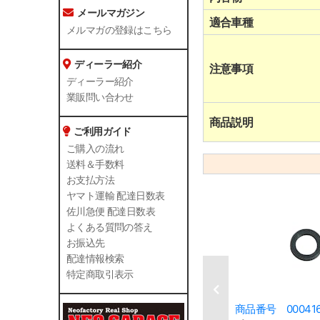
メールマガジン
適合車種
メルマガの登録はこちら
ディーラー紹介
注意事項
ディーラー紹介
業販問い合わせ
商品説明
ご利用ガイド
ご購入の流れ
送料＆手数料
お支払方法
ヤマト運輸 配達日数表
佐川急便 配達日数表
よくある質問の答え
お振込先
配達情報検索
特定商取引表示
商品番号 00041