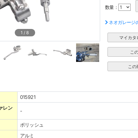
数量：
ネオガレージ
1
/
8
015921
ァレン
-
ポリッシュ
アルミ