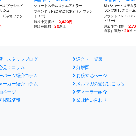
ース プッシュイ
ショートステムスクエアミラー
3in ショートステム
ッシュ
ランプ無し クローム
ブランド：NEO FACTORY(ネオファク
ORY(ネオファク
トリー)
ブランド：NEO FAC
トリー)
通常小売価格：
2,820円
0円
通販在庫数：
20
以上
通常小売価格：
2,7
通販在庫数：
20
以上
新！スタッフブログ
適合・一覧表
必見！コラム
分解図
ーパーツ紹介コラム
お役立ちページ
メーカー紹介コラム
メルマガの登録はこちら
画ページ
ディーラー紹介
ア掲載情報
業販問い合わせ