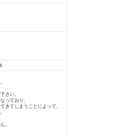
車
い。
意下さい。
になっており、
出てきてしまうことによって、
い。
。
せん。