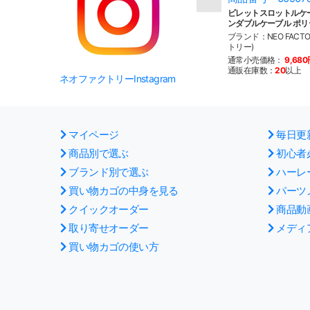
ビレットスロットルケ
ンダブルケーブル ポリ
ブランド：NEO FACT
トリー)
通常小売価格：
9,68
通販在庫数：
20
以上
ネオファクトリーInstagram
マイページ
毎日更
商品別で選ぶ
初心者
ブランド別で選ぶ
ハーレ
買い物カゴの中身を見る
パーツ
クイックオーダー
商品動
取り寄せオーダー
メディ
買い物カゴの使い方