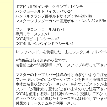
ボア径：9/16インチ クランプ：1インチ
バンジョーボルトサイズ：7/16-24
ハンドルクランプ部ボルトサイズ：1/4-20×1in
マスターシリンダーカバー固定ボルト：No.8-32×1/2in
ブレーキコントロールAssy×1
専用ミラーステム×1
DOT4用ピストンシール×2
DOT4用レベルウインドウシール×1
1インチハンドルを装着した、主にシングルキャリパー
※当商品は仮り組みの状態です。
装着前に必ず内部清掃・グリースアップを行って下さ
マスターのトップカバーは締め付け過ぎないようご注
ブレーキレバーのハンマーがピストンを押さえる構造
車体に装着状態でブレーキレバーを外すとピストンが
フルードが漏れ出す恐れがございますのでご注意下さ
DOT4を使用する際には付属のシールに交換して下さい
純正ハウジングに準じたミラーステムは対応していま
付属のミラーステムをご利用下さい。