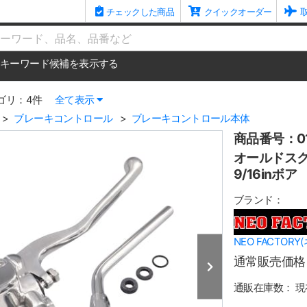
チェックした商品
クイックオーダー
me
キーワード候補を表示する
ゴリ：4件
全て表示
ブレーキコントロール
ブレーキコントロール本体
商品番号：01
オールドスク
9/16inボア
ブランド：
NEO FACTOR
通常販売価格
通販在庫数：
現