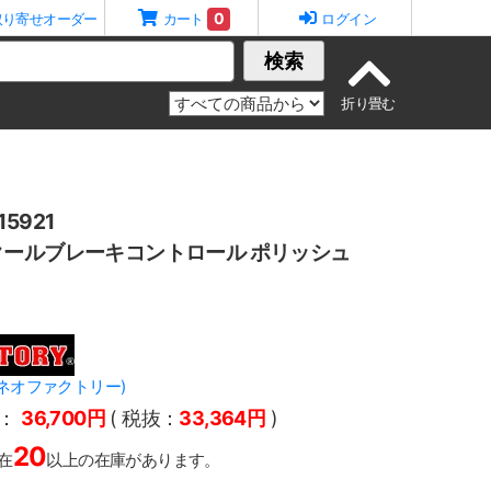
0
取り寄せオーダー
カート
ログイン
検索
5921
ールブレーキコントロール ポリッシュ
Y(ネオファクトリー)
：
36,700円
( 税抜：
33,364円
)
20
在
以上の在庫があります。