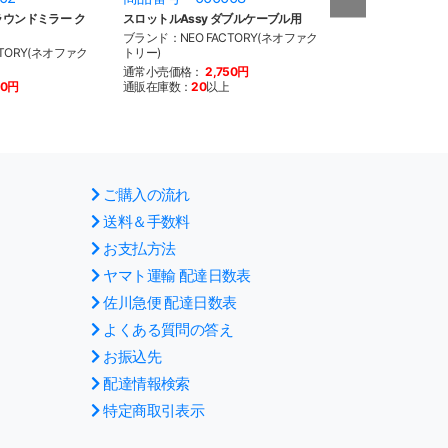
ラウンドミラー ク
スロットルAssy ダブルケーブル用
スロットルAssy
ブランド：NEO FACTORY(ネオファク
ブランド：NEO F
TORY(ネオファク
トリー)
トリー)
通常小売価格：
2,750円
通常小売価格：
2
60円
通販在庫数：
20
以上
通販在庫数：
20
以
ご購入の流れ
送料＆手数料
お支払方法
ヤマト運輸 配達日数表
佐川急便 配達日数表
よくある質問の答え
お振込先
配達情報検索
特定商取引表示