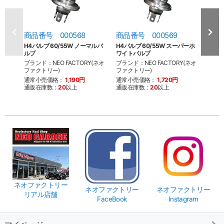
商品番号 000568
商品番号 000569
商品
H4バルブ 60/55W ノーマルバ
H4バルブ 60/55W スーパーホ
5-3
ルブ
ワイトバルブ
ユニ
ズ
ブランド：NEO FACTORY(ネオ
ブランド：NEO FACTORY(ネオ
ファクトリー)
ファクトリー)
ブラン
ファク
通常小売価格：
1,190円
通常小売価格：
1,720円
通販在庫数：
20
以上
通販在庫数：
20
以上
通常
通販
ネオファクトリー
ネオファクトリー
ネオファクトリー
リアル店舗
FaceBook
Instagram