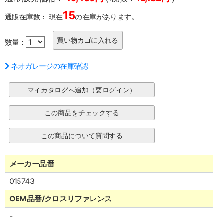
15
通販在庫数：
現在
の在庫があります。
数量：
ネオガレージの在庫確認
メーカー品番
015743
OEM品番/クロスリファレンス
-