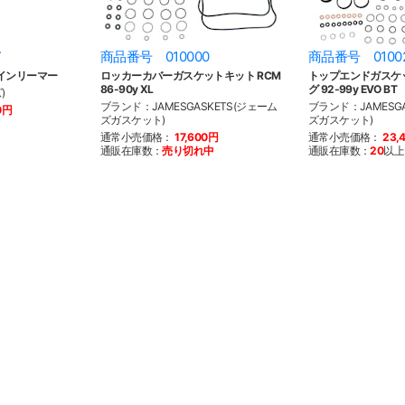
7
商品番号 010000
商品番号 0100
インリーマー
ロッカーカバーガスケットキット RCM
トップエンドガスケッ
86-90y XL
グ 92-99y EVO BT
)
ブランド：JAMESGASKETS(ジェーム
ブランド：JAMESGA
0円
ズガスケット)
ズガスケット)
通常小売価格：
17,600円
通常小売価格：
23,
通販在庫数：
売り切れ中
通販在庫数：
20
以上