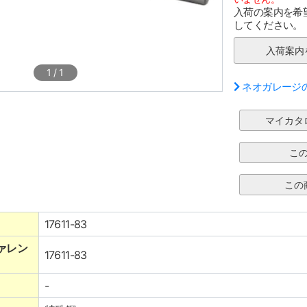
入荷の案内を希
してください。
1
/
1
ネオガレージ
17611-83
ァレン
17611-83
-