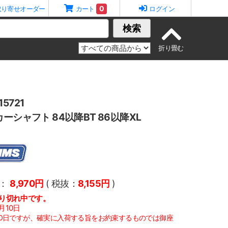
0
取り寄せオーダー
カート
ログイン
検索
5721
ーシャフト 84以降BT 86以降XL
：
8,970円
( 税抜：
8,155円
)
り切れ中です。
月10日
10日ですが、確実に入荷する旨をお約束するものでは御座