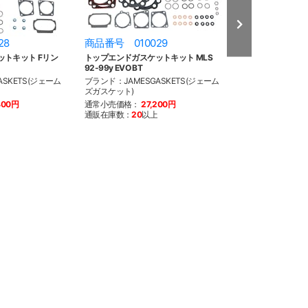
28
商品番号 010029
商品番号 010
トキット Fリン
トップエンドガスケットキット MLS
エンジンガスケッ
92-99y EVO BT
92-99y EVO BT
SKETS(ジェーム
ブランド：JAMESGASKETS(ジェーム
ブランド：JAMES
ズガスケット)
ズガスケット)
400円
通常小売価格：
27,200円
通常小売価格：
2
通販在庫数：
20
以上
通販在庫数：
18