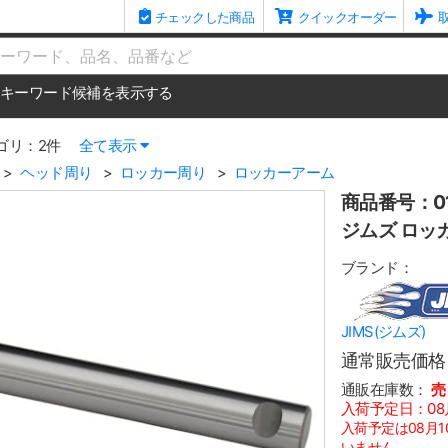
チェックした商品
クイックオーダー
me
キーワード候補を表示する
ゴリ：2件
全て表示
ヘッド周り
ロッカー周り
ロッカーアーム
商品番号：01
ジムズ ロッカ
ブランド：
JIMS(ジムズ)
通常販売価格
通販在庫数：
売
入荷予定日：08
入荷予定は08月
いません。