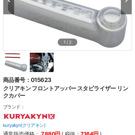
1
/
2
商品番号：015623
クリアキン フロントアッパー スタビライザー リン
クカバー
ブランド：
kuryakyn(クリアキン)
通常販売価格：
7,880円
( 税抜：
7,164円
)