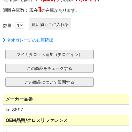
1
通販在庫数：
現在
の在庫があります。
数量：
ネオガレージの在庫確認
メーカー品番
kur8697
OEM品番/クロスリファレンス
-