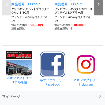
商品番号 008597
商品番号 008975
商品
クリアキン タペットブロックア
ゾンビブレーキペダルカバー FL
ゾン
クセント TC用
ソフテイル&ツアラー用
ブラン
ブランド：kuryakyn(クリアキ
ブランド：kuryakyn(クリアキ
ン)
ン)
ン)
通常
通常小売価格：
20,300円
通常小売価格：
10,600円
通販
通販在庫数：
1
通販在庫数：
4
※こち
を終了
来ませ
ネオファクトリー
ネオファクトリー
ネオファクトリー
リアル店舗
FaceBook
Instagram
マイページ