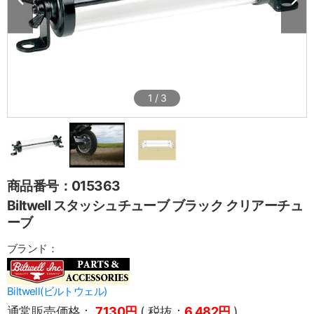
1
/
3
商品番号：015363
Biltwell スタッシュチューブ ブラック クリアーチュ
ーブ
ブランド：
Biltwell(ビルトウェル)
通常販売価格：
7,130円
( 税抜：
6,482円
)