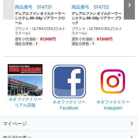
商品番号 014751
商品番号 014752
商品
デュアルファン オイルクーラー
デュアルファン オイルクーラー
デュ
システム 99-08y ツアラー クロ
システム 99-08y ツアラー ブラ
用 ウ
ーム
ック
ブラン
ブランド：ULTRA COOL(ウルト
ブランド：ULTRA COOL(ウルト
ラクー
ラクール)
ラクール)
通常
通常小売価格：
97,600円
通常小売価格：
97,600円
通販
通販在庫数：
1
通販在庫数：
1
ネオファクトリー
ネオファクトリー
ネオファクトリー
リアル店舗
FaceBook
Instagram
マイページ
商品別で選ぶ