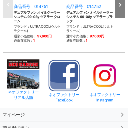
商品番号 014751
商品番号 014752
商品
デュアルファン オイルクーラー
デュアルファン オイルクーラー
デュ
システム 99-08y ツアラー クロ
システム 99-08y ツアラー ブラ
用 ウ
ーム
ック
ブラン
ブランド：ULTRA COOL(ウルト
ブランド：ULTRA COOL(ウルト
ラクー
ラクール)
ラクール)
通常
通常小売価格：
97,600円
通常小売価格：
97,600円
通販
通販在庫数：
1
通販在庫数：
1
ネオファクトリー
ネオファクトリー
ネオファクトリー
リアル店舗
FaceBook
Instagram
マイページ
商品別で選ぶ