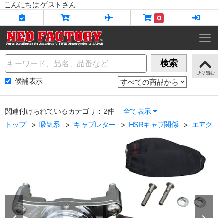
こんにちは ゲストさん
0
Name
検索
候補表示
関連付けられているカテゴリ：2件
全て表示
トップ
吸気系
キャブレター
HSRキャブ関係
エアク