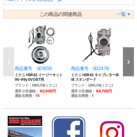
この商品の関連商品
一覧
商品番号 001659
商品番号 002478
商品
ミクニ HSR42 イージーキット
ミクニ HSR42 キャブレター本
ミクニ
90-99y EVO BT用
体 スタンダード
体 ポ
ブランド：MIKUNI(ミクニ)
ブランド：MIKUNI(ミクニ)
ブラン
通常小売価格：
92,900円
通常小売価格：
69,700円
通常
通販在庫数：
15
通販在庫数：
1
通販