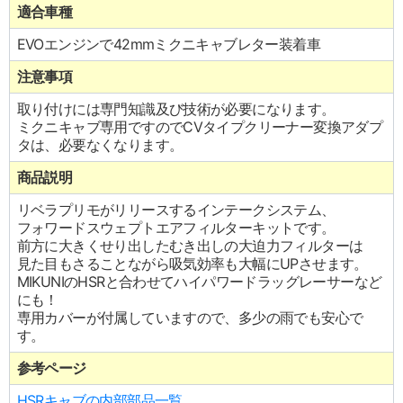
適合車種
EVOエンジンで42mmミクニキャブレター装着車
注意事項
取り付けには専門知識及び技術が必要になります。
ミクニキャブ専用ですのでCVタイプクリーナー変換アダプ
タは、必要なくなります。
商品説明
リベラプリモがリリースするインテークシステム、
フォワードスウェプトエアフィルターキットです。
前方に大きくせり出したむき出しの大迫力フィルターは
見た目もさることながら吸気効率も大幅にUPさせます。
MIKUNIのHSRと合わせてハイパワードラッグレーサーなど
にも！
専用カバーが付属していますので、多少の雨でも安心で
す。
参考ページ
HSRキャブの内部部品一覧