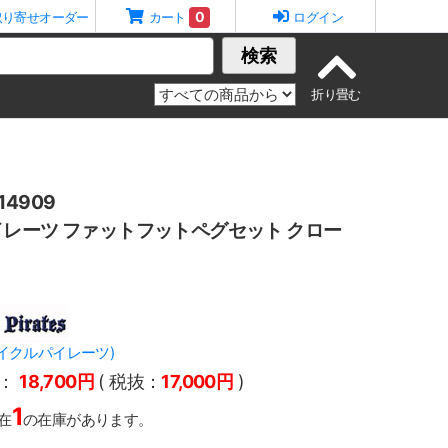
0
取り寄せオーダー
カート
ログイン
検索
4909
レーツ ファットフットペグセット クロー
s(サイクルパイレーツ)
：
18,700円
( 税抜：
17,000円
)
1
在
の在庫があります。