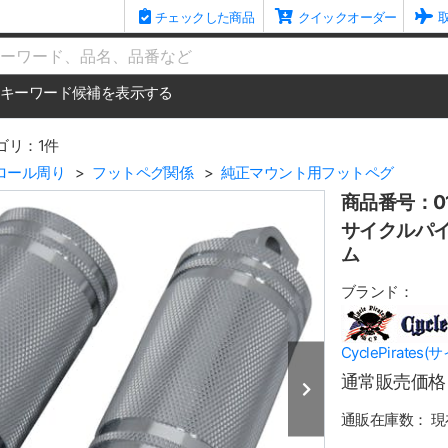
チェックした商品
クイックオーダー
me
キーワード候補を表示する
ゴリ：1件
ロール周り
フットペグ関係
純正マウント用フットペグ
商品番号：01
サイクルパイ
ム
ブランド：
CyclePirate
通常販売価格
通販在庫数：
現