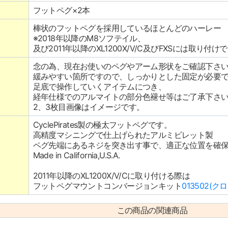
フットペグ×2本
棒状のフットペグを採用しているほとんどのハーレー
※2018年以降のM8ソフテイル、
及び2011年以降のXL1200X/V/C及びFXSには取り付
念の為、現在お使いのペグやアーム形状をご確認下さ
緩みやすい箇所ですので、しっかりとした固定が必要
足底で操作していくアイテムにつき、
経年仕様でのアルマイトの部分色褪せ等はご了承下さ
2、3枚目画像はイメージです。
CyclePirates製の極太フットペグです。
高精度マシニングで仕上げられたアルミビレット製
ペグ先端にあるネジを突き出す事で、適正な位置を確
Made in California,U.S.A.
2011年以降のXL1200X/V/Cに取り付ける際は
フットペグマウントコンバージョンキット
013502(ク
この商品の関連商品