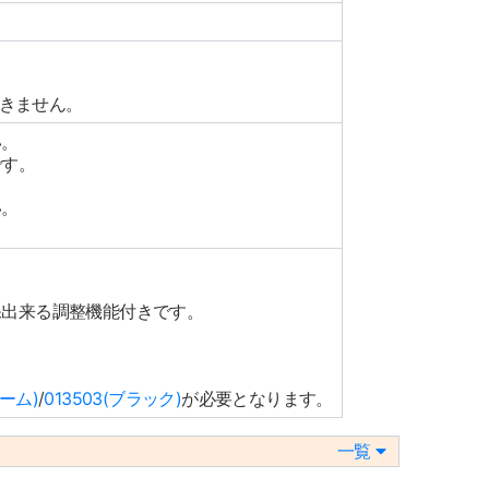
けできません。
い。
です。
い。
保出来る調整機能付きです。
ローム)
/
013503(ブラック)
が必要となります。
一覧