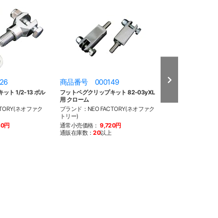
26
商品番号 000149
商品番号 002
ト 1/2-13 ボル
フットペグクリップキット 82-03yXL
フットペグクリップキ
用 クローム
ラック
TORY(ネオファク
ブランド：NEO FACTORY(ネオファク
ブランド：NEO F
トリー)
トリー)
80円
通常小売価格：
9,720円
通常小売価格：
4
通販在庫数：
20
以上
通販在庫数：
16