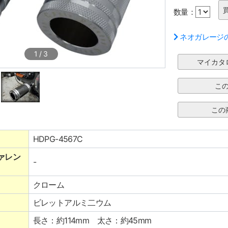
数量：
ネオガレージ
1
/
3
HDPG-4567C
ァレン
-
クローム
ビレットアルミ二ウム
長さ：約114mm 太さ：約45mm