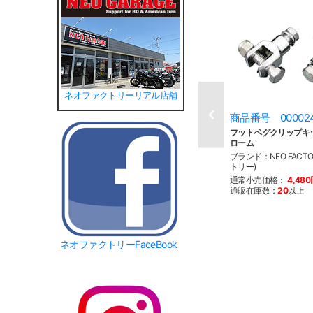
ネオファクトリーリアル店舗
商品番号 00002
フットペグクリップキット
ローム
ブランド：NEO FACT
トリー)
通常小売価格：
4,48
通販在庫数：
20
以上
ネオファクトリーFaceBook