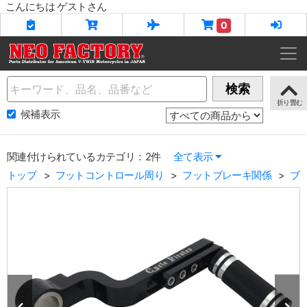
こんにちは ゲストさん
0
Name
検索
候補表示
関連付けられているカテゴリ：2件
全て表示
トップ
フットコントロール周り
フットブレーキ関係
ブ