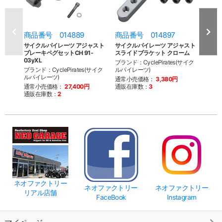
商品番号 014889
商品番号 014897
商品
サイクルパイレーツ アジャスト
サイクルパイレーツ アジャスト
サイ
ブレーキペグセットCH 91-
スライドブラケット クローム
スラ
03yXL
ブランド：CyclePirates(サイク
ブランド
ブランド：CyclePirates(サイク
ルパイレーツ)
ルパイ
ルパイレーツ)
通常小売価格：
3,380円
通常
通常小売価格：
27,400円
通販在庫数：
3
通販
通販在庫数：
2
ネオファクトリー
ネオファクトリー
ネオファクトリー
リアル店舗
FaceBook
Instagram