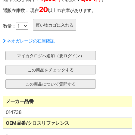
20
通販在庫数：
現在
以上の在庫があります。
数量：
ネオガレージの在庫確認
メーカー品番
014738
OEM品番/クロスリファレンス
-