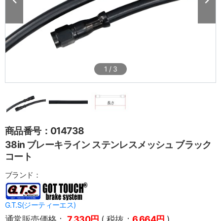
1
/
3
商品番号：014738
38in ブレーキライン ステンレスメッシュ ブラック
コート
ブランド：
G.T.S(ジーティーエス)
通常販売価格：
7,330円
( 税抜：
6,664円
)