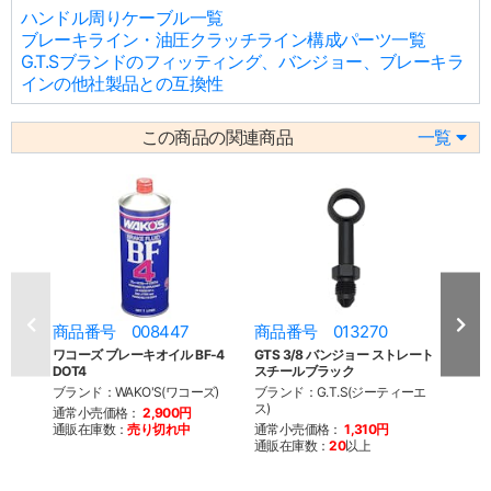
ハンドル周りケーブル一覧
ブレーキライン・油圧クラッチライン構成パーツ一覧
G.T.Sブランドのフィッティング、バンジョー、ブレーキラ
インの他社製品との互換性
この商品の関連商品
一覧
商品番号 008447
商品番号 013270
商品
ワコーズ ブレーキオイル BF-4
GTS 3/8 バンジョー ストレート
GTS
DOT4
スチールブラック
スチ
ブランド：WAKO'S(ワコーズ)
ブランド：G.T.S(ジーティーエ
ブラン
ス)
ス)
通常小売価格：
2,900円
通販在庫数：
売り切れ中
通常小売価格：
1,310円
通常
通販在庫数：
20
以上
通販