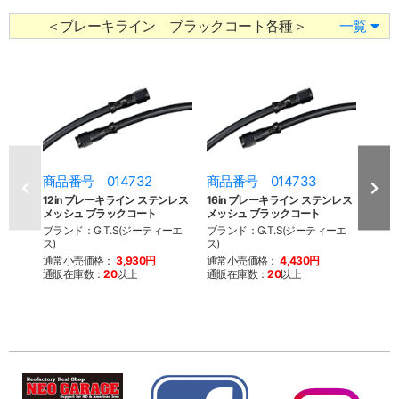
＜ブレーキライン ブラックコート各種＞
一覧
商品番号 014732
商品番号 014733
商品
12in ブレーキライン ステンレス
16in ブレーキライン ステンレス
28i
メッシュ ブラックコート
メッシュ ブラックコート
メッシ
ブランド：G.T.S(ジーティーエ
ブランド：G.T.S(ジーティーエ
ブラン
ス)
ス)
ス)
通常小売価格：
3,930円
通常小売価格：
4,430円
通常
通販在庫数：
20
以上
通販在庫数：
20
以上
通販