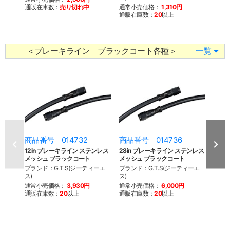
通販在庫数：
売り切れ中
通常小売価格：
1,310円
通常
通販在庫数：
20
以上
通販
＜ブレーキライン ブラックコート各種＞
一覧
商品番号 014732
商品番号 014736
商品
12in ブレーキライン ステンレス
28in ブレーキライン ステンレス
32i
メッシュ ブラックコート
メッシュ ブラックコート
メッシ
ブランド：G.T.S(ジーティーエ
ブランド：G.T.S(ジーティーエ
ブラン
ス)
ス)
ス)
通常小売価格：
3,930円
通常小売価格：
6,000円
通常
通販在庫数：
20
以上
通販在庫数：
20
以上
通販