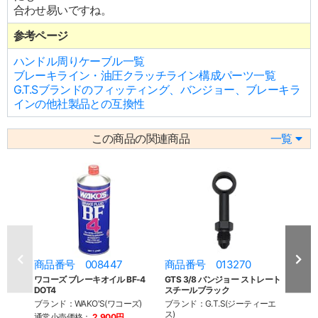
合わせ易いですね。
参考ページ
ハンドル周りケーブル一覧
ブレーキライン・油圧クラッチライン構成パーツ一覧
G.T.Sブランドのフィッティング、バンジョー、ブレーキラ
インの他社製品との互換性
この商品の関連商品
一覧
商品番号 008447
商品番号 013270
商品
ワコーズ ブレーキオイル BF-4
GTS 3/8 バンジョー ストレート
GTS
DOT4
スチールブラック
スチ
ブランド：WAKO'S(ワコーズ)
ブランド：G.T.S(ジーティーエ
ブラン
ス)
ス)
通常小売価格：
2,900円