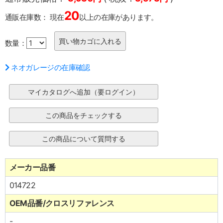
20
通販在庫数：
現在
以上の在庫があります。
数量：
ネオガレージの在庫確認
メーカー品番
014722
OEM品番/クロスリファレンス
-