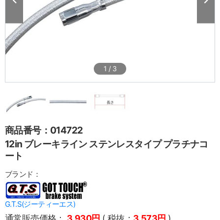
1
/
3
商品番号：014722
12in ブレーキライン ステンレスタイプ プラチナコ
ート
ブランド：
G.T.S(ジーティーエス)
通常販売価格：
3,930円
( 税抜：
3,573円
)