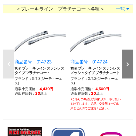
＜ブレーキライン プラチナコート各種＞
一覧
商品番号 014723
商品番号 014724
商品
16in ブレーキライン ステンレス
19in ブレーキライン ステンレス
23i
タイプ プラチナコート
メッシュタイプ プラチナコート
メッ
ブランド：G.T.S(ジーティーエ
ブランド：G.T.S(ジーティーエ
ブラン
ス)
ス)
ス)
通常小売価格：
4,430円
通常小売価格：
4,560円
通常
通販在庫数：
20
以上
通販在庫数：
20
以上
通販
※こちらの商品は売切れ次第、取り扱い
※こち
を終了します。返品、交換等は一切出
を終了
来ませんのでご注意ください。
来ませ