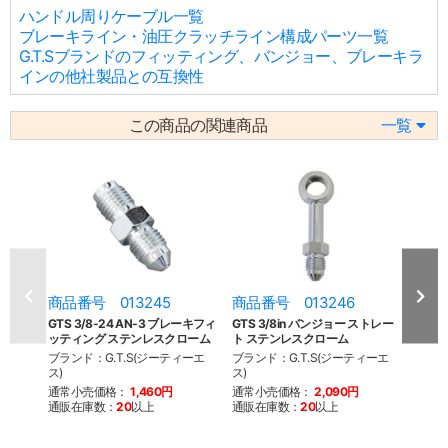
ハンドル周りケーブル一覧
ブレーキライン・油圧クラッチライン構成パーツ一覧
G.T.Sブランドのフィッティング、バンジョー、ブレーキラ
インの他社製品との互換性
この商品の関連商品
一覧
商品番号 013245
商品番号 013246
商品
GTS 3/8-24 AN-3 ブレーキフィ
GTS 3/8in バンジョー ストレー
GTS 
ッティング ステンレスクローム
ト ステンレスクローム
ト ス
ブランド：G.T.S(ジーティーエ
ブランド：G.T.S(ジーティーエ
ブラン
ス)
ス)
ス)
通常小売価格：
1,460円
通常小売価格：
2,090円
通常
通販在庫数：
20
以上
通販在庫数：
20
以上
通販