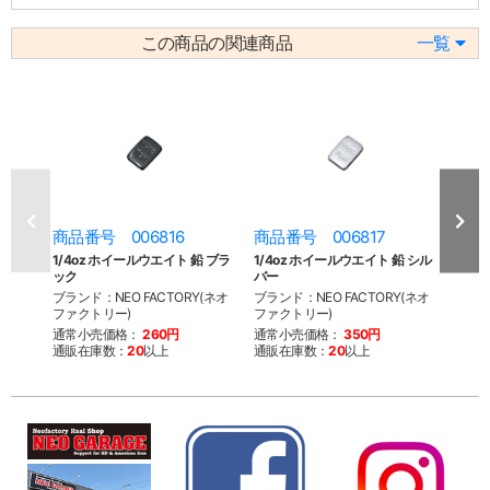
この商品の関連商品
一覧
商品番号 006816
商品番号 006817
商品
1/4oz ホイールウエイト 鉛 ブラ
1/4oz ホイールウエイト 鉛 シル
1/4
ック
バー
ル ブ
ブランド：NEO FACTORY(ネオ
ブランド：NEO FACTORY(ネオ
ブラン
ファクトリー)
ファクトリー)
ファク
通常小売価格：
260円
通常小売価格：
350円
通常
通販在庫数：
20
以上
通販在庫数：
20
以上
通販