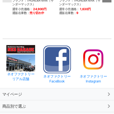
ブランド：THUNDER MAX（サ
ブランド：THUNDER MAX（サ
ス)
ンダーマックス）
ンダーマックス）
通常
通常小売価格：
24,900円
通常小売価格：
1,630円
通販
通販在庫数：
売り切れ中
通販在庫数：
9
ネオファクトリー
ネオファクトリー
ネオファクトリー
リアル店舗
FaceBook
Instagram
マイページ
商品別で選ぶ