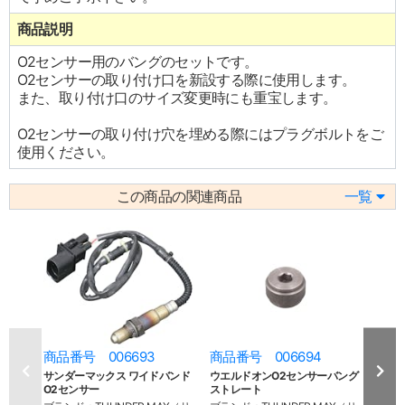
商品説明
O2センサー用のバングのセットです。
O2センサーの取り付け口を新設する際に使用します。
また、取り付け口のサイズ変更時にも重宝します。
O2センサーの取り付け穴を埋める際にはプラグボルトをご
使用ください。
この商品の関連商品
一覧
商品番号 006693
商品番号 006694
商品
サンダーマックス ワイドバンド
ウエルドオンO2センサーバング
GTS
O2センサー
ストレート
ブラン