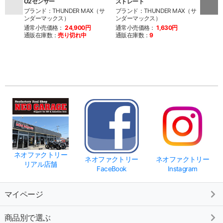
O2センサー
ストレート
ーン 
用
ブランド：THUNDER MAX（サ
ブランド：THUNDER MAX（サ
ンダーマックス）
ンダーマックス）
ブラン
ンダ
通常小売価格：
24,900円
通常小売価格：
1,630円
通販在庫数：
売り切れ中
通販在庫数：
9
通常
通販
ネオファクトリー
ネオファクトリー
ネオファクトリー
リアル店舗
FaceBook
Instagram
マイページ
商品別で選ぶ